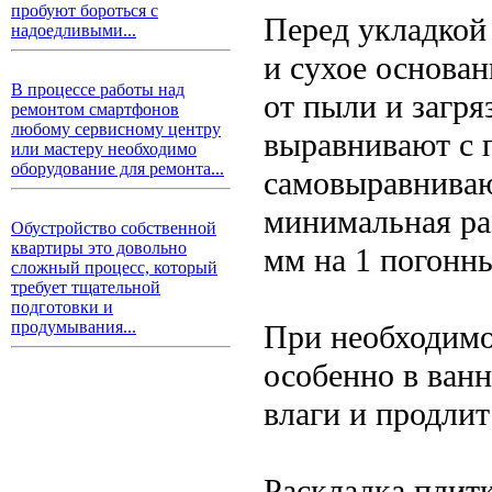
пробуют бороться с
Перед укладкой
надоедливыми...
и сухое основан
В процессе работы над
от пыли и загря
ремонтом смартфонов
любому сервисному центру
выравнивают с
или мастеру необходимо
оборудование для ремонта...
самовыравниваю
минимальная ра
Обустройство собственной
квартиры это довольно
мм на 1 погонн
сложный процесс, который
требует тщательной
подготовки и
продумывания...
При необходим
особенно в ванн
влаги и продли
Раскладка плитк