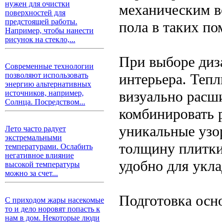
нужен для очистки
механическим во
поверхностей для
предстоящей работы.
пола в таких п
Например, чтобы нанести
рисунок на стекло,...
При выборе диз
Современные технологии
интерьера. Теп
позволяют использовать
энергию альтернативных
визуально расш
источников, например,
Солнца. Посредством...
комбинировать 
уникальные узо
Лето часто радует
экстремальными
толщину плитки:
температурами. Ослабить
негативное влияние
удобно для укла
высокой температуры
можно за счет...
Подготовка осн
С приходом жары насекомые
то и дело норовят попасть к
нам в дом. Некоторые люди