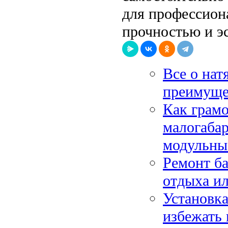
для профессиона
прочностью и э
Все о нат
преимущес
Как грамо
малогаба
модульны
Ремонт ба
отдыха и
Установка
избежать 