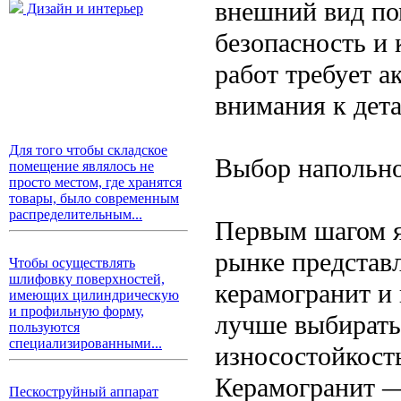
внешний вид пом
Дизайн и интерьер
безопасность и
работ требует а
внимания к дет
Для того чтобы складское
Выбор напольно
помещение являлось не
просто местом, где хранятся
товары, было современным
распределительным...
Первым шагом я
рынке представ
Чтобы осуществлять
шлифовку поверхностей,
керамогранит и 
имеющих цилиндрическую
и профильную форму,
лучше выбирать
пользуются
специализированными...
износостойкост
Керамогранит —
Пескоструйный аппарат