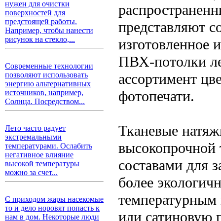
нужен для очистки
распространенн
поверхностей для
предстоящей работы.
представляют со
Например, чтобы нанести
рисунок на стекло,...
изготовленное 
ПВХ-потолки л
Современные технологии
ассортимент цве
позволяют использовать
энергию альтернативных
фотопечати.
источников, например,
Солнца. Посредством...
Тканевые натяж
Лето часто радует
экстремальными
высокопрочной 
температурами. Ослабить
негативное влияние
составами для з
высокой температуры
можно за счет...
более экологич
температурным 
С приходом жары насекомые
то и дело норовят попасть к
или сатиновую 
нам в дом. Некоторые люди