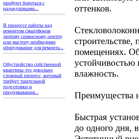
пробуют бороться с
оттенков.
надоедливыми...
В процессе работы над
Стекловолоконн
ремонтом смартфонов
любому сервисному центру
строительстве,
или мастеру необходимо
оборудование для ремонта...
помещениях. Об
устойчивостью 
Обустройство собственной
квартиры это довольно
влажность.
сложный процесс, который
требует тщательной
подготовки и
продумывания...
Преимущества 
Быстрая установ
до одного дня, 
Эстетичный внеш