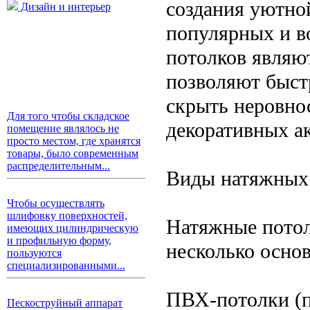
создания уютно
Дизайн и интерьер
популярных и в
потолков являю
позволяют быст
скрыть неровно
Для того чтобы складское
декоративных а
помещение являлось не
просто местом, где хранятся
товары, было современным
распределительным...
Виды натяжных
Чтобы осуществлять
шлифовку поверхностей,
Натяжные потол
имеющих цилиндрическую
и профильную форму,
несколько осно
пользуются
специализированными...
ПВХ-потолки (п
Пескоструйный аппарат