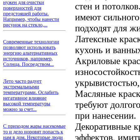
нужен для очистки
стен и потолков
поверхностей для
предстоящей работы.
имеют сильного
Например, чтобы нанести
рисунок на стекло,...
подходят для ж
Латексные краск
Современные технологии
кухонь и ванных
позволяют использовать
энергию альтернативных
Акриловые крас
источников, например,
Солнца. Посредством...
износостойкост
укрывистостью,
Лето часто радует
экстремальными
Масляные краск
температурами. Ослабить
негативное влияние
требуют долгог
высокой температуры
можно за счет...
при нанесении.
Декоративные к
С приходом жары насекомые
то и дело норовят попасть к
эффектов, имит
нам в дом. Некоторые люди