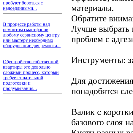
пробуют бороться с
материалы.
надоедливыми...
Обратите вниман
В процессе работы над
Лучше выбрать 
ремонтом смартфонов
любому сервисному центру
проблем с адгез
или мастеру необходимо
оборудование для ремонта...
Инструменты: з
Обустройство собственной
квартиры это довольно
сложный процесс, который
требует тщательной
Для достижения
подготовки и
продумывания...
понадобятся сл
Валик с коротк
базового слоя н
Кисти разных р