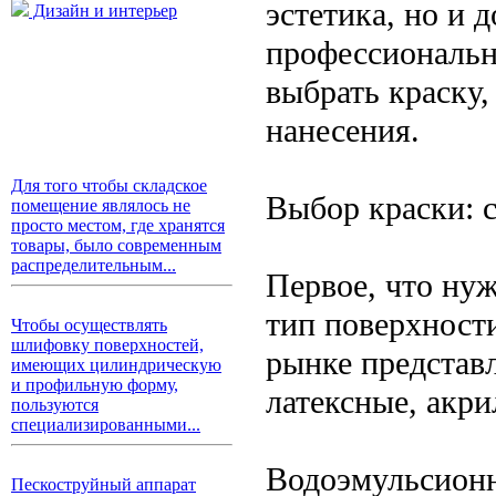
эстетика, но и 
Дизайн и интерьер
профессиональн
выбрать краску,
нанесения.
Для того чтобы складское
Выбор краски: 
помещение являлось не
просто местом, где хранятся
товары, было современным
распределительным...
Первое, что ну
тип поверхност
Чтобы осуществлять
шлифовку поверхностей,
рынке представ
имеющих цилиндрическую
и профильную форму,
латексные, акри
пользуются
специализированными...
Водоэмульсионн
Пескоструйный аппарат