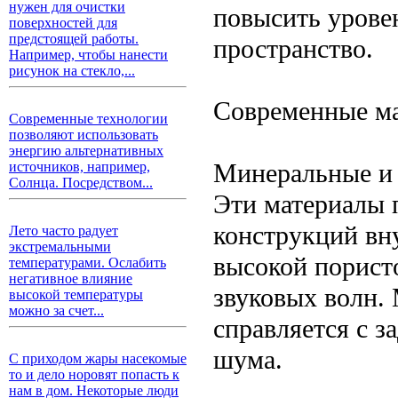
нужен для очистки
повысить урове
поверхностей для
предстоящей работы.
пространство.
Например, чтобы нанести
рисунок на стекло,...
Современные ма
Современные технологии
позволяют использовать
энергию альтернативных
Минеральные и 
источников, например,
Солнца. Посредством...
Эти материалы 
конструкций вн
Лето часто радует
экстремальными
высокой порист
температурами. Ослабить
негативное влияние
звуковых волн. 
высокой температуры
можно за счет...
справляется с з
шума.
С приходом жары насекомые
то и дело норовят попасть к
нам в дом. Некоторые люди