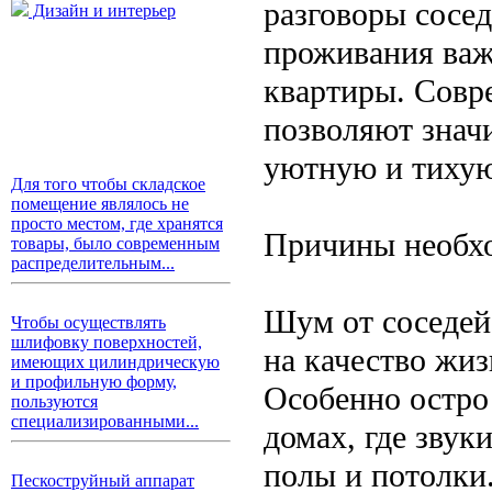
разговоры сосе
Дизайн и интерьер
проживания важ
квартиры. Совр
позволяют значи
уютную и тихую
Для того чтобы складское
помещение являлось не
просто местом, где хранятся
Причины необхо
товары, было современным
распределительным...
Шум от соседей
Чтобы осуществлять
шлифовку поверхностей,
на качество жиз
имеющих цилиндрическую
и профильную форму,
Особенно остро
пользуются
специализированными...
домах, где звук
полы и потолки
Пескоструйный аппарат