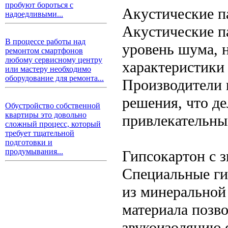
пробуют бороться с
Акустические п
надоедливыми...
Акустические п
В процессе работы над
уровень шума, 
ремонтом смартфонов
любому сервисному центру
характеристики
или мастеру необходимо
оборудование для ремонта...
Производители 
решения, что де
Обустройство собственной
квартиры это довольно
привлекательны
сложный процесс, который
требует тщательной
подготовки и
продумывания...
Гипсокартон с 
Специальные ги
из минеральной
материала позв
звукоизоляцию 