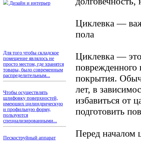
долговечность,
Дизайн и интерьер
Циклевка — важ
пола
Для того чтобы складское
Циклевка — это
помещение являлось не
просто местом, где хранятся
поврежденного 
товары, было современным
распределительным...
покрытия. Обыч
лет, в зависимо
Чтобы осуществлять
избавиться от ц
шлифовку поверхностей,
имеющих цилиндрическую
подготовить пов
и профильную форму,
пользуются
специализированными...
Перед началом 
Пескоструйный аппарат