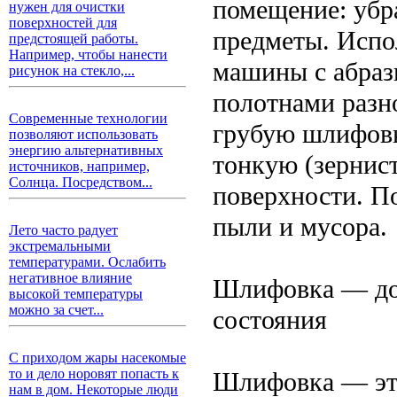
помещение: убра
нужен для очистки
поверхностей для
предметы. Испо
предстоящей работы.
Например, чтобы нанести
машины с абра
рисунок на стекло,...
полотнами разн
Современные технологии
грубую шлифовк
позволяют использовать
энергию альтернативных
тонкую (зернист
источников, например,
Солнца. Посредством...
поверхности. П
пыли и мусора.
Лето часто радует
экстремальными
температурами. Ослабить
негативное влияние
Шлифовка — дов
высокой температуры
можно за счет...
состояния
С приходом жары насекомые
то и дело норовят попасть к
Шлифовка — это
нам в дом. Некоторые люди