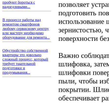
позволяет устр
пробуют бороться с
надоедливыми...
подготовить по
использование 
В процессе работы над
ремонтом смартфонов
зернистостью, ч
любому сервисному центру
или мастеру необходимо
поверхности бе
оборудование для ремонта...
Обустройство собственной
Важно соблюдать
квартиры это довольно
сложный процесс, который
шлифовка, зате
требует тщательной
подготовки и
шлифовки повер
продумывания...
пыли, чтобы из
покрытии. Шлиф
обеспечивает р