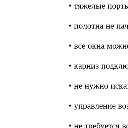
• тяжелые порт
• полотна не па
• все окна мож
• карниз подклю
• не нужно иска
• управление во
• не требуется в