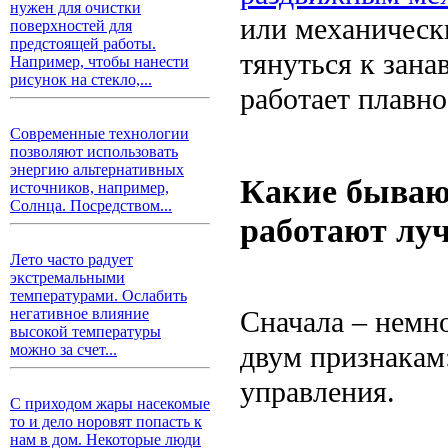
нужен для очистки
или механическ
поверхностей для
предстоящей работы.
тянуться к зана
Например, чтобы нанести
рисунок на стекло,...
работает плавно
Современные технологии
позволяют использовать
энергию альтернативных
Какие бываю
источников, например,
Солнца. Посредством...
работают луч
Лето часто радует
экстремальными
температурами. Ослабить
Сначала – немно
негативное влияние
высокой температуры
двум признакам
можно за счет...
управления.
С приходом жары насекомые
то и дело норовят попасть к
нам в дом. Некоторые люди