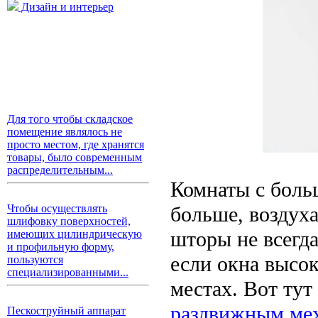
Дизайн и интерьер
Для того чтобы складское
помещение являлось не
просто местом, где хранятся
товары, было современным
распределительным...
Комнаты с боль
больше, воздух
Чтобы осуществлять
шлифовку поверхностей,
шторы не всегда
имеющих цилиндрическую
и профильную форму,
если окна высо
пользуются
специализированными...
местах. Вот тут
раздвижным ме
Пескоструйный аппарат