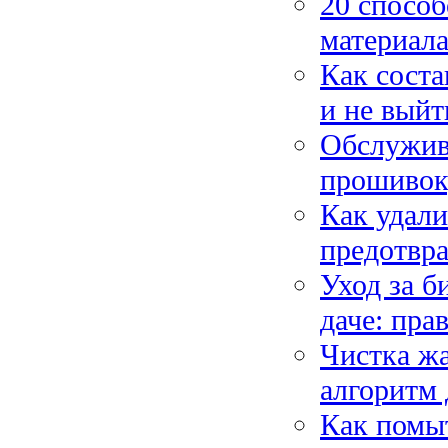
20 способ
материала
Как соста
и не выйт
Обслужив
прошивок,
Как удали
предотвра
Уход за б
даче: пра
Чистка ж
алгоритм 
Как помыт