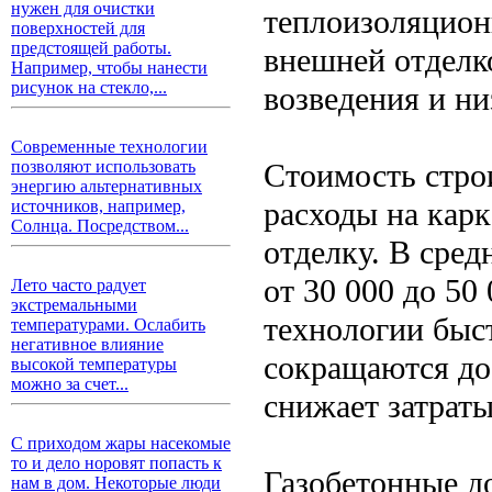
нужен для очистки
теплоизоляцион
поверхностей для
предстоящей работы.
внешней отделк
Например, чтобы нанести
рисунок на стекло,...
возведения и ни
Современные технологии
Стоимость строи
позволяют использовать
энергию альтернативных
расходы на кар
источников, например,
Солнца. Посредством...
отделку. В сред
от 30 000 до 50
Лето часто радует
экстремальными
технологии быс
температурами. Ослабить
негативное влияние
сокращаются до
высокой температуры
можно за счет...
снижает затраты
С приходом жары насекомые
то и дело норовят попасть к
Газобетонные до
нам в дом. Некоторые люди