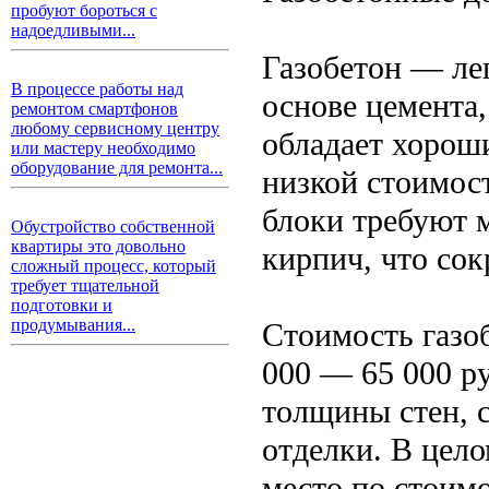
пробуют бороться с
надоедливыми...
Газобетон — ле
В процессе работы над
основе цемента,
ремонтом смартфонов
любому сервисному центру
обладает хорош
или мастеру необходимо
оборудование для ремонта...
низкой стоимос
блоки требуют 
Обустройство собственной
квартиры это довольно
кирпич, что сок
сложный процесс, который
требует тщательной
подготовки и
продумывания...
Стоимость газо
000 — 65 000 ру
толщины стен, 
отделки. В цело
место по стоимо