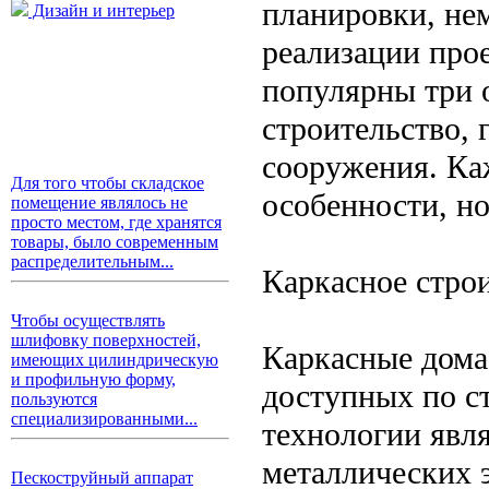
планировки, не
Дизайн и интерьер
реализации про
популярны три 
строительство,
сооружения. Ка
Для того чтобы складское
особенности, н
помещение являлось не
просто местом, где хранятся
товары, было современным
распределительным...
Каркасное строи
Чтобы осуществлять
шлифовку поверхностей,
Каркасные дома
имеющих цилиндрическую
и профильную форму,
доступных по с
пользуются
специализированными...
технологии явля
металлических 
Пескоструйный аппарат