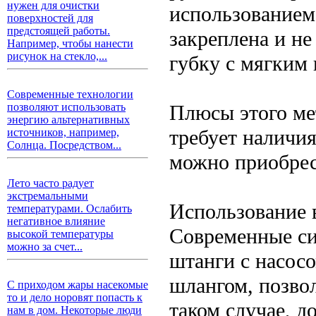
нужен для очистки
использованием
поверхностей для
предстоящей работы.
закреплена и не
Например, чтобы нанести
рисунок на стекло,...
губку с мягким 
Современные технологии
Плюсы этого ме
позволяют использовать
энергию альтернативных
требует наличия
источников, например,
Солнца. Посредством...
можно приобрес
Лето часто радует
экстремальными
Использование 
температурами. Ослабить
негативное влияние
Современные си
высокой температуры
можно за счет...
штанги с насос
шлангом, позво
С приходом жары насекомые
то и дело норовят попасть к
таком случае, д
нам в дом. Некоторые люди