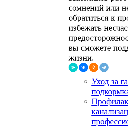
сомнений или н
обратиться к пр
избежать несча
предосторожнос
вы сможете подд
жизни.
Уход за г
подкормка
Профилакт
канализа
професси