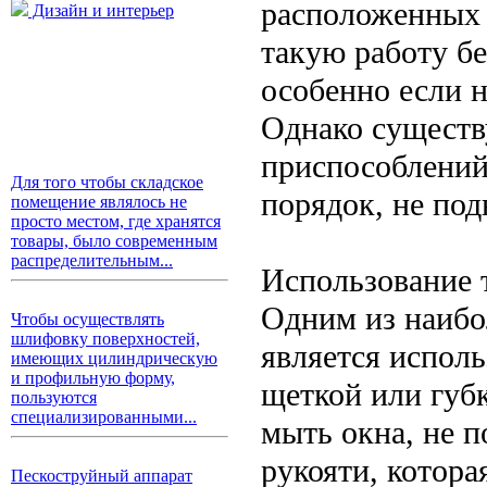
расположенных 
Дизайн и интерьер
такую работу бе
особенно если н
Однако существ
приспособлений
Для того чтобы складское
порядок, не под
помещение являлось не
просто местом, где хранятся
товары, было современным
распределительным...
Использование 
Одним из наибо
Чтобы осуществлять
шлифовку поверхностей,
является исполь
имеющих цилиндрическую
и профильную форму,
щеткой или губ
пользуются
специализированными...
мыть окна, не п
рукояти, котор
Пескоструйный аппарат