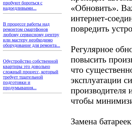
пробуют бороться с
«Обновить». Ва
надоедливыми...
интернет-соеди
В процессе работы над
повредить устро
ремонтом смартфонов
любому сервисному центру
или мастеру необходимо
оборудование для ремонта...
Регулярное обн
повысить произ
Обустройство собственной
квартиры это довольно
что существенно
сложный процесс, который
требует тщательной
эксплуатации с
подготовки и
продумывания...
производителя и
чтобы минимизи
Замена батареек