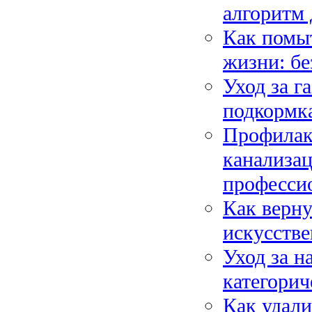
алгоритм 
Как помыт
жизни: б
Уход за г
подкормка
Профилакт
канализа
професси
Как верну
искусстве
Уход за н
категорич
Как удали