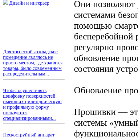
Они позволяют 
Дизайн и интерьер
системами безо
помощью смартф
бесперебойной 
регулярно пров
Для того чтобы складское
обновление про
помещение являлось не
просто местом, где хранятся
состояния устро
товары, было современным
распределительным...
Обновление про
Чтобы осуществлять
шлифовку поверхностей,
имеющих цилиндрическую
и профильную форму,
Прошивки — это
пользуются
специализированными...
системы «умный
функциональнос
Пескоструйный аппарат