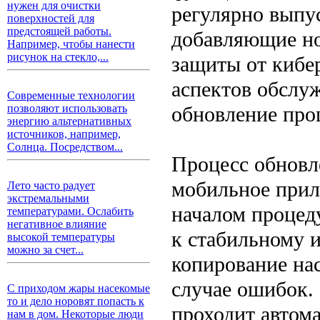
нужен для очистки
регулярно выпу
поверхностей для
предстоящей работы.
добавляющие н
Например, чтобы нанести
рисунок на стекло,...
защиты от кибе
аспектов обслу
Современные технологии
обновление про
позволяют использовать
энергию альтернативных
источников, например,
Солнца. Посредством...
Процесс обновл
мобильное прил
Лето часто радует
экстремальными
началом процед
температурами. Ослабить
негативное влияние
к стабильному и
высокой температуры
можно за счет...
копирование на
случае ошибок.
С приходом жары насекомые
то и дело норовят попасть к
проходит автом
нам в дом. Некоторые люди