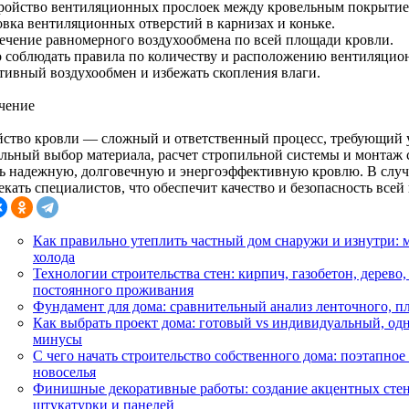
ройство вентиляционных прослоек между кровельным покрытие
овка вентиляционных отверстий в карнизах и коньке.
ечение равномерного воздухообмена по всей площади кровли.
 соблюдать правила по количеству и расположению вентиляцион
тивный воздухообмен и избежать скопления влаги.
чение
йство кровли — сложный и ответственный процесс, требующий у
льный выбор материала, расчет стропильной системы и монтаж
ть надежную, долговечную и энергоэффективную кровлю. В случ
кать специалистов, что обеспечит качество и безопасность всей
Как правильно утеплить частный дом снаружи и изнутри: 
холода
Технологии строительства стен: кирпич, газобетон, дерево,
постоянного проживания
Фундамент для дома: сравнительный анализ ленточного, пл
Как выбрать проект дома: готовый vs индивидуальный, о
минусы
С чего начать строительство собственного дома: поэтапное
новоселья
Финишные декоративные работы: создание акцентных стен
штукатурки и панелей