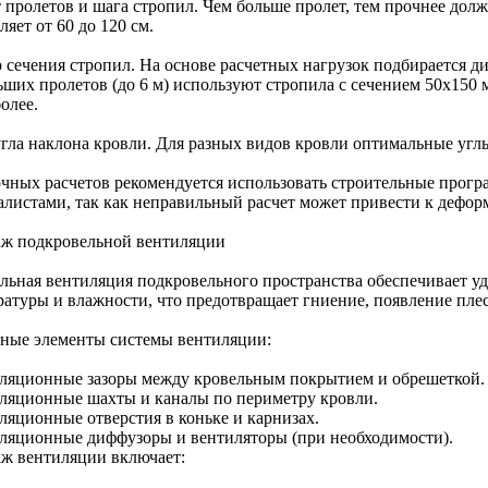
т пролетов и шага стропил. Чем больше пролет, тем прочнее дол
ляет от 60 до 120 см.
 сечения стропил. На основе расчетных нагрузок подбирается ди
ьших пролетов (до 6 м) используют стропила с сечением 50x150 
олее.
угла наклона кровли. Для разных видов кровли оптимальные углы
очных расчетов рекомендуется использовать строительные прогр
алистами, так как неправильный расчет может привести к дефо
ж подкровельной вентиляции
льная вентиляция подкровельного пространства обеспечивает уд
ратуры и влажности, что предотвращает гниение, появление пле
ные элементы системы вентиляции:
ляционные зазоры между кровельным покрытием и обрешеткой.
ляционные шахты и каналы по периметру кровли.
ляционные отверстия в коньке и карнизах.
ляционные диффузоры и вентиляторы (при необходимости).
ж вентиляции включает: