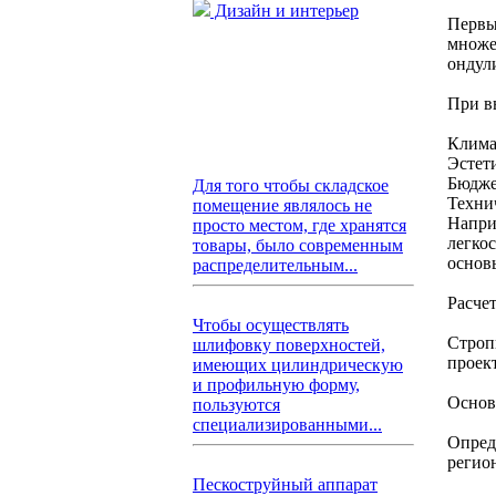
Дизайн и интерьер
Первы
множе
ондули
При в
Клима
Эстет
Бюдже
Для того чтобы складское
Технич
помещение являлось не
Напри
просто местом, где хранятся
легко
товары, было современным
основы
распределительным...
Расче
Чтобы осуществлять
Строп
шлифовку поверхностей,
проек
имеющих цилиндрическую
и профильную форму,
Основ
пользуются
специализированными...
Опред
регион
Пескоструйный аппарат