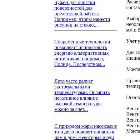
Расче
нужен для очистки
состав
поверхностей для
предстоящей работы.
Выбор
Например, чтобы нанести
небол
рисунок на стекло,...
мм и б
Учет 
Современные технологии
позволяют использовать
Для т
энергию альтернативных
специ
источников, например,
Солнца. Посредством...
Монта
Прави
Лето часто радует
темпе
экстремальными
температурами. Ослабить
Основ
негативное влияние
высокой температуры
Венти
можно за счет...
Венти
Венти
Венти
С приходом жары насекомые
Монта
то и дело норовят попасть к
нам в дом. Некоторые люди