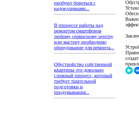
Обуст
пробуют бороться с
Устан
надоедливыми...
Обесп
Важно
эффек
В процессе работы над
ремонтом смартфонов
Заклю
любому сервисному центру
или мастеру необходимо
Устро
оборудование для ремонта...
Прави
созда
привле
Обустройство собственной
квартиры это довольно
сложный процесс, который
требует тщательной
подготовки и
продумывания...