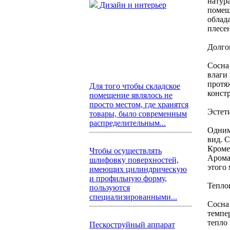
натур
Дизайн и интерьер
помещ
облад
плесе
Долго
Сосна
влаги 
протяж
Для того чтобы складское
констр
помещение являлось не
просто местом, где хранятся
Эстет
товары, было современным
распределительным...
Одним
вид. 
Кроме
Чтобы осуществлять
Арома
шлифовку поверхностей,
этого
имеющих цилиндрическую
и профильную форму,
Тепло
пользуются
специализированными...
Сосна
темпе
тепло
Пескоструйный аппарат