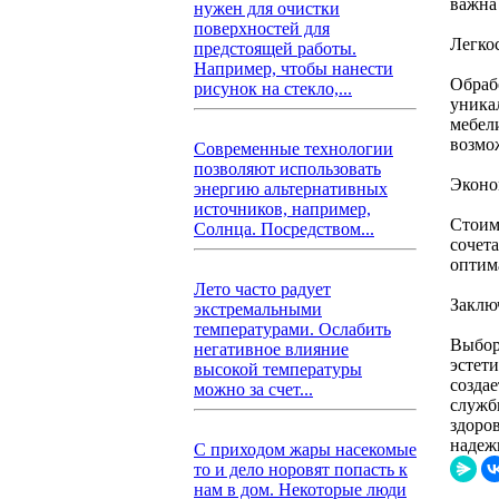
важна
нужен для очистки
поверхностей для
Легко
предстоящей работы.
Например, чтобы нанести
Обраб
рисунок на стекло,...
уника
мебел
возмо
Современные технологии
позволяют использовать
Эконо
энергию альтернативных
источников, например,
Стоим
Солнца. Посредством...
сочет
оптим
Лето часто радует
Заклю
экстремальными
температурами. Ослабить
Выбор
негативное влияние
эстет
высокой температуры
созда
можно за счет...
служб
здоро
надеж
С приходом жары насекомые
то и дело норовят попасть к
нам в дом. Некоторые люди