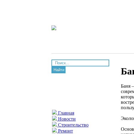
Ба
Найти
Баня 
совре
котор
востр
польз
Главная
Эколо
Новости
Строительство
Основ
Ремонт