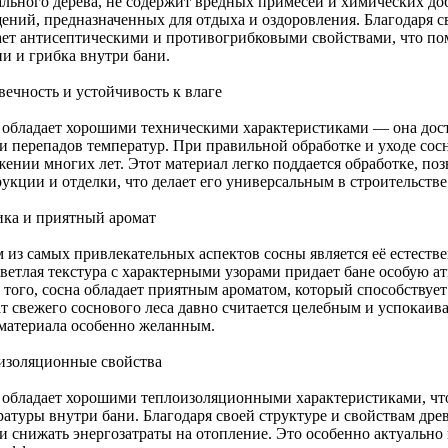
ального дерева, не содержит вредных примесей и химических доб
ений, предназначенных для отдыха и оздоровления. Благодаря 
ает антисептическими и противогрибковыми свойствами, что по
ни и грибка внутри бани.
вечность и устойчивость к влаге
 обладает хорошими техническими характеристиками — она дост
и перепадов температур. При правильной обработке и уходе сосн
ении многих лет. Этот материал легко поддается обработке, поз
укции и отделки, что делает его универсальным в строительстве
ика и приятный аромат
 из самых привлекательных аспектов сосны является её естест
Светлая текстура с характерными узорами придает бане особую а
 того, сосна обладает приятным ароматом, который способствует
т свежего соснового леса давно считается целебным и успокаив
 материала особенно желанным.
изоляционные свойства
 обладает хорошими теплоизоляционными характеристиками, чт
ратуры внутри бани. Благодаря своей структуре и свойствам дре
 и снижать энергозатраты на отопление. Это особенно актуально