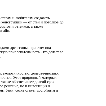
астерам и любителям создавать
 конструкции — от стен и потолков до
ортов и оттенков, а также
изайн.
одами древесины, при этом она
скую привлекательность. Это делает её
.
: экологичностью, долговечностью,
пностью. Этот природный материал
а также обеспечивает долгий срок
ое решение, но и инвестиция в
онт бани, сосна станет достойным и