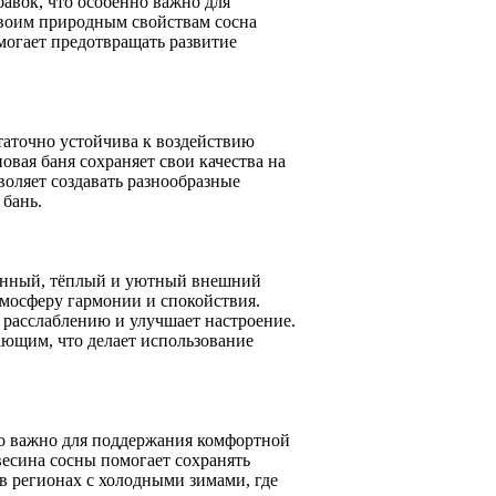
авок, что особенно важно для
своим природным свойствам сосна
могает предотвращать развитие
аточно устойчива к воздействию
овая баня сохраняет свои качества на
воляет создавать разнообразные
 бань.
венный, тёплый и уютный внешний
тмосферу гармонии и спокойствия.
 расслаблению и улучшает настроение.
ающим, что делает использование
о важно для поддержания комфортной
весина сосны помогает сохранять
 в регионах с холодными зимами, где