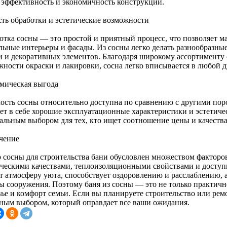
 эффективность и экономичность конструкции.
сть обработки и эстетические возможности
отка сосны — это простой и приятный процесс, что позволяет м
льные интерьеры и фасады. Из сосны легко делать разнообразные
и и декоративных элементов. Благодаря широкому ассортименту с
жности окраски и лакировки, сосна легко вписывается в любой д
мическая выгода
ость сосны относительно доступна по сравнению с другими пор
ает в себе хорошие эксплуатационные характеристики и эстетиче
альным выбором для тех, кто ищет соотношение цены и качества
чение
 сосны для строительства бани обусловлен множеством факторов
ическими качествами, теплоизоляционными свойствами и досту
ет атмосферу уюта, способствует оздоровлению и расслаблению, 
ы сооружения. Поэтому баня из сосны — это не только практичн
вье и комфорт семьи. Если вы планируете строительство или рем
ным выбором, который оправдает все ваши ожидания.