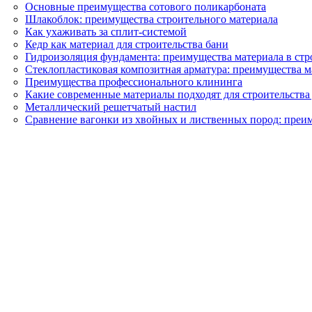
Основные преимущества сотового поликарбоната
Шлакоблок: преимущества строительного материала
Как ухаживать за сплит-системой
Кедр как материал для строительства бани
Гидроизоляция фундамента: преимущества материала в стр
Стеклопластиковая композитная арматура: преимущества м
Преимущества профессионального клининга
Какие современные материалы подходят для строительства 
Металлический решетчатый настил
Сравнение вагонки из хвойных и лиственных пород: преи