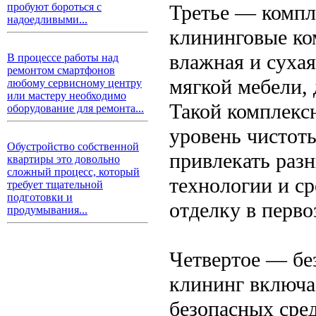
Третье — компл
пробуют бороться с
надоедливыми...
клининговые ко
влажная и сухая
В процессе работы над
ремонтом смартфонов
мягкой мебели,
любому сервисному центру
или мастеру необходимо
Такой комплекс
оборудование для ремонта...
уровень чистот
Обустройство собственной
привлекать разн
квартиры это довольно
сложный процесс, который
технологии и ср
требует тщательной
подготовки и
отделку в перво
продумывания...
Четвертое — бе
клининг включае
безопасных сре