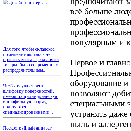
предпочитают з
Дизайн и интерьер
всё больше люд
профессиональн
профессиональн
популярным и к
Для того чтобы складское
помещение являлось не
просто местом, где хранятся
Первое и главно
товары, было современным
распределительным...
Профессиональн
оборудование и
Чтобы осуществлять
позволяют доби
шлифовку поверхностей,
имеющих цилиндрическую
специальными з
и профильную форму,
пользуются
устранять даже 
специализированными...
пыль и аллерге
Пескоструйный аппарат