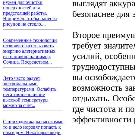
выглядят аккура
нужен для очистки
поверхностей для
безопаснее для 
предстоящей работы.
Например, чтобы нанести
рисунок на стекло,...
Второе преимущ
Современные технологии
требует значите
позволяют использовать
энергию альтернативных
усилий, особен
источников, например,
Солнца. Посредством...
труднодоступны
вы освобождаете
Лето часто радует
экстремальными
возможность за
температурами. Ослабить
негативное влияние
отдыхать. Особе
высокой температуры
можно за счет...
где чистота и п
эффективности 
С приходом жары насекомые
то и дело норовят попасть к
нам в дом. Некоторые люди