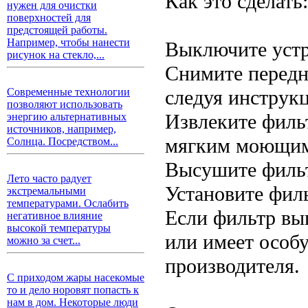
Как это сделать:
нужен для очистки
поверхностей для
предстоящей работы.
Например, чтобы нанести
Выключите устр
рисунок на стекло,...
Снимите передн
следуя инструк
Современные технологии
позволяют использовать
Извлеките фильт
энергию альтернативных
источников, например,
мягким моющим
Солнца. Посредством...
Высушите фильт
Лето часто радует
Установите филь
экстремальными
температурами. Ослабить
Если фильтр вы
негативное влияние
высокой температуры
или имеет особ
можно за счет...
производителя.
С приходом жары насекомые
то и дело норовят попасть к
нам в дом. Некоторые люди