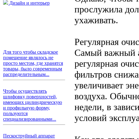
Дизайн и интерьер
прослужила дол
ухаживать.
Регулярная очи
Самый важный а
Для того чтобы складское
помещение являлось не
регулярная очи
просто местом, где хранятся
товары, было современным
фильтров снижа
распределительным...
увеличивает эне
Чтобы осуществлять
воздуха. Обычн
шлифовку поверхностей,
имеющих цилиндрическую
недели, в завис
и профильную форму,
пользуются
условий эксплу
специализированными...
Пескоструйный аппарат