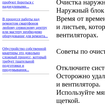
Очистка наружн
пробуют бороться с
надоедливыми...
Наружный блок 
Время от времен
В процессе работы над
ремонтом смартфонов
и листьев, кото
любому сервисному центру
или мастеру необходимо
вентиляторах.
оборудование для ремонта...
Обустройство собственной
Советы по очист
квартиры это довольно
сложный процесс, который
требует тщательной
подготовки и
Отключите сист
продумывания...
Осторожно удал
и вентилятора.
Используйте мя
щеткой.