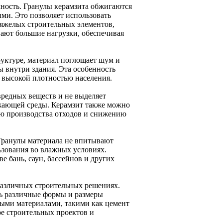
чность. Гранулы керамзита обжигаются
ми. Это позволяет использовать
 тяжелых строительных элементов,
ают большие нагрузки, обеспечивая
руктуре, материал поглощает шум и
ы внутри здания. Эта особенность
с высокой плотностью населения.
вредных веществ и не выделяет
ужающей среды. Керамзит также можно
ию производства отходов и снижению
 Гранулы материала не впитывают
ьзования во влажных условиях.
е бань, саун, бассейнов и других
 различных строительных решениях.
ть различные формы и размеры
ными материалами, такими как цемент
ре строительных проектов и