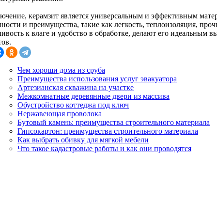
лючение, керамзит является универсальным и эффективным матер
ности и преимущества, такие как легкость, теплоизоляция, проч
чивость к влаге и удобство в обработке, делают его идеальным 
тов.
Чем хороши дома из сруба
Преимущества использования услуг эвакуатора
Артезианская скважина на участке
Межкомнатные деревянные двери из массива
Обустройство коттеджа под ключ
Нержавеющая проволока
Бутовый камень: преимущества строительного материала
Гипсокартон: преимущества строительного материала
Как выбрать обивку для мягкой мебели
Что такое кадастровые работы и как они проводятся