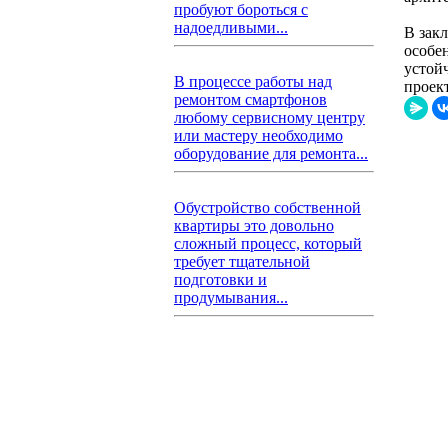
пробуют бороться с
надоедливыми...
В зак
особен
устой
В процессе работы над
проек
ремонтом смартфонов
любому сервисному центру
или мастеру необходимо
оборудование для ремонта...
Обустройство собственной
квартиры это довольно
сложный процесс, который
требует тщательной
подготовки и
продумывания...