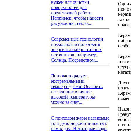
нужен для очистки
Одним
поверхностей для
при о
предстоящей работы.
керамз
Например, чтобы нанести
таких
рисунок на стекло,...
надеж
Керам
Современные технологии
вибра
позволяют использовать
особе
энергию альтернативных
источников, например,
Керам
Солнца. Посредством...
токси
перер
негат
Лето часто радует
экстремальными
Други
температурами. Ослабить
влагу
негативное влияние
Керамз
высокой температуры
помещ
можно за счет...
Након
Грану
С приходом жары насекомые
конст
то и дело норовят попасть к
и гип
нам в дом. Некоторые люди
архит