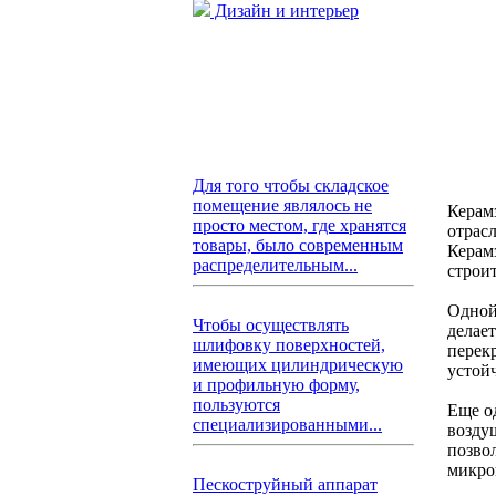
Дизайн и интерьер
Для того чтобы складское
помещение являлось не
Керам
просто местом, где хранятся
отрас
товары, было современным
Керам
распределительным...
строит
Одной 
Чтобы осуществлять
делае
шлифовку поверхностей,
перекр
имеющих цилиндрическую
устой
и профильную форму,
пользуются
Еще о
специализированными...
возду
позво
микро
Пескоструйный аппарат