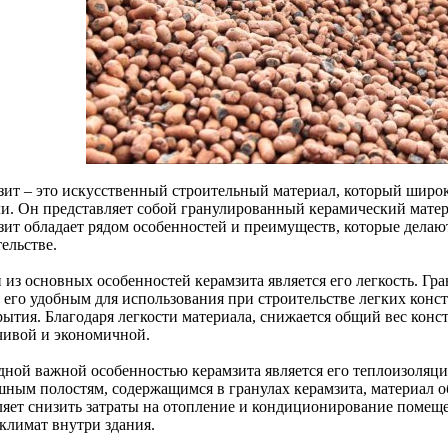
зит – это искусственный строительный материал, который широк
ли. Он представляет собой гранулированный керамический мате
зит обладает рядом особенностей и преимуществ, которые дела
ельстве.
из основных особенностей керамзита является его легкость. Гра
т его удобным для использования при строительстве легких конс
ытия. Благодаря легкости материала, снижается общий вес конст
чивой и экономичной.
дной важной особенностью керамзита является его теплоизоляци
шным полостям, содержащимся в гранулах керамзита, материал о
ляет снизить затраты на отопление и кондиционирование помещ
климат внутри здания.