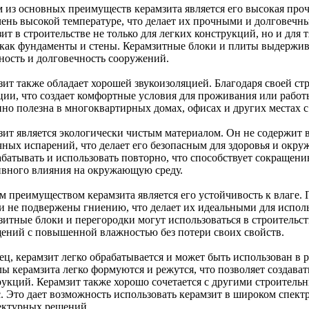
 из основных преимуществ керамзита является его высокая про
чень высокой температуре, что делает их прочными и долговечны
ит в строительстве не только для легких конструкций, но и для
 как фундаменты и стены. Керамзитные блоки и плиты выдержив
ность и долговечность сооружений.
зит также обладает хорошей звукоизоляцией. Благодаря своей ст
ции, что создает комфортные условия для проживания или работ
нно полезна в многоквартирных домах, офисах и других местах 
зит является экологически чистым материалом. Он не содержит 
чных испарений, что делает его безопасным для здоровья и окр
абатывать и использовать повторно, что способствует сокращен
ивного влияния на окружающую среду.
м преимуществом керамзита является его устойчивость к влаге.
 и не подвержены гниению, что делает их идеальными для испол
итные блоки и перегородки могут использоваться в строительств
ений с повышенной влажностью без потери своих свойств.
ец, керамзит легко обрабатывается и может быть использован в
лы керамзита легко формуются и режутся, что позволяет создава
рукций. Керамзит также хорошо сочетается с другими строитель
с. Это дает возможность использовать керамзит в широком спект
ектурных решений.