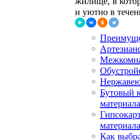
жилище, в котор
и уютно в течен
Преимущес
Артезианс
Межкомна
Обустрой
Нержавею
Бутовый 
материал
Гипсокар
материал
Как выбра