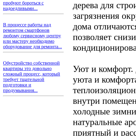
дерева для стро
пробуют бороться с
надоедливыми...
загрязнения ок
дома отличаютс
В процессе работы над
ремонтом смартфонов
позволяет снизи
любому сервисному центру
или мастеру необходимо
кондиционирова
оборудование для ремонта...
Обустройство собственной
Уют и комфорт.
квартиры это довольно
сложный процесс, который
уюта и комфорт
требует тщательной
подготовки и
теплоизоляцион
продумывания...
внутри помещен
холодные зимние
натуральные аро
приятный и рас