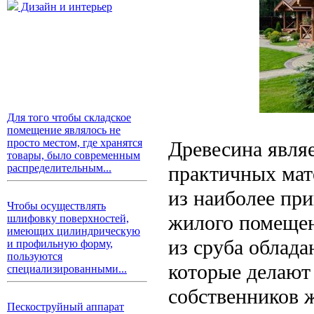
Дизайн и интерьер
Для того чтобы складское
помещение являлось не
просто местом, где хранятся
Древесина явля
товары, было современным
практичных мат
распределительным...
из наиболее пр
Чтобы осуществлять
жилого помещени
шлифовку поверхностей,
имеющих цилиндрическую
из сруба облад
и профильную форму,
пользуются
которые делают
специализированными...
собственников 
Пескоструйный аппарат