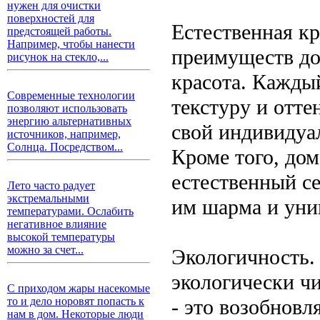
нужен для очистки
поверхностей для
Естественная кр
предстоящей работы.
Например, чтобы нанести
преимуществ до
рисунок на стекло,...
красота. Кажды
Современные технологии
текстуру и отте
позволяют использовать
энергию альтернативных
свой индивидуа
источников, например,
Солнца. Посредством...
Кроме того, дом
естественный се
Лето часто радует
экстремальными
им шарма и уни
температурами. Ослабить
негативное влияние
высокой температуры
можно за счет...
Экологичность. 
экологически ч
С приходом жары насекомые
- это возобновл
то и дело норовят попасть к
нам в дом. Некоторые люди