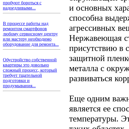
пробуют бороться с
и основных хар
надоедливыми...
способна выдерж
В процессе работы над
агрессивных ве
ремонтом смартфонов
любому сервисному центру
Нержавеющая ста
или мастеру необходимо
оборудование для ремонта...
присутствию в с
защитной пленк
Обустройство собственной
квартиры это довольно
металла с окруж
сложный процесс, который
требует тщательной
развиваться кор
подготовки и
продумывания...
Еще одним важ
является ее спо
температуры. Э
таких областях,