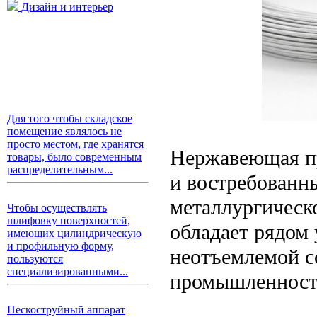
Дизайн и интерьер
Для того чтобы складское
помещение являлось не
просто местом, где хранятся
Нержавеющая пр
товары, было современным
распределительным...
и востребованн
металлургическ
Чтобы осуществлять
шлифовку поверхностей,
обладает рядом 
имеющих цилиндрическую
и профильную форму,
неотъемлемой с
пользуются
специализированными...
промышленност
Пескоструйный аппарат