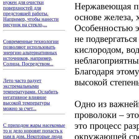
нужен для очистки
Нержавеющая пр
поверхностей для
предстоящей работы.
основе железа, 
Например, чтобы нанести
рисунок на стекло,...
Особенностью эт
не подвергаться
Современные технологии
кислородом, во
позволяют использовать
энергию альтернативных
неблагоприятн
источников, например,
Солнца. Посредством...
Благодаря этом
высокой степен
Лето часто радует
экстремальными
температурами. Ослабить
негативное влияние
Одно из важне
высокой температуры
можно за счет...
проволоки – это
это процесс ра
С приходом жары насекомые
то и дело норовят попасть к
окружающей сре
нам в дом. Некоторые люди