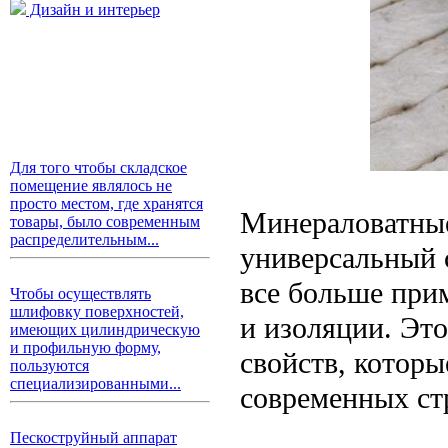
Дизайн и интерьер
Для того чтобы складское
помещение являлось не
просто местом, где хранятся
Минераловатные
товары, было современным
распределительным...
универсальный 
все больше при
Чтобы осуществлять
шлифовку поверхностей,
и изоляции. Эт
имеющих цилиндрическую
и профильную форму,
свойств, котор
пользуются
специализированными...
современных ст
Пескоструйный аппарат