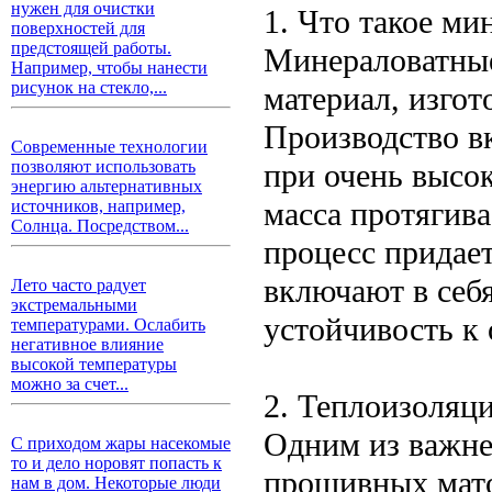
нужен для очистки
1. Что такое м
поверхностей для
предстоящей работы.
Минераловатные
Например, чтобы нанести
рисунок на стекло,...
материал, изгот
Производство в
Современные технологии
при очень высок
позволяют использовать
энергию альтернативных
масса протягива
источников, например,
Солнца. Посредством...
процесс придае
включают в себ
Лето часто радует
экстремальными
устойчивость к 
температурами. Ослабить
негативное влияние
высокой температуры
можно за счет...
2. Теплоизоляц
Одним из важн
С приходом жары насекомые
то и дело норовят попасть к
прошивных мато
нам в дом. Некоторые люди