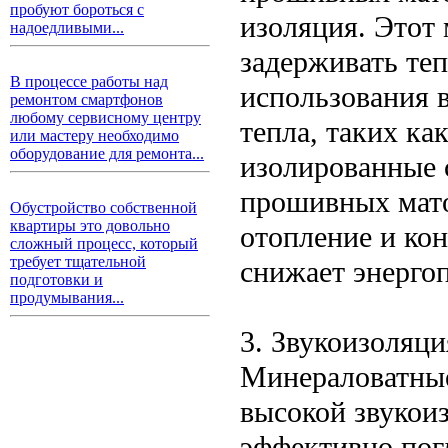
пробуют бороться с
изоляция. Этот
надоедливыми...
задерживать теп
В процессе работы над
использования в
ремонтом смартфонов
любому сервисному центру
тепла, таких как
или мастеру необходимо
оборудование для ремонта...
изолированные 
прошивных мато
Обустройство собственной
квартиры это довольно
отопление и ко
сложный процесс, который
требует тщательной
снижает энерго
подготовки и
продумывания...
3. Звукоизоляци
Минераловатные
высокой звукои
эффективно погл