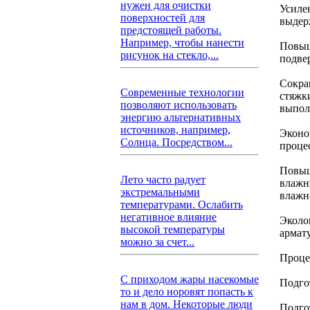
нужен для очистки
Усиле
поверхностей для
выдер
предстоящей работы.
Например, чтобы нанести
Повыш
рисунок на стекло,...
подве
Сокра
Современные технологии
стяжки
позволяют использовать
выпол
энергию альтернативных
источников, например,
Эконо
Солнца. Посредством...
проце
Повыш
Лето часто радует
влажн
экстремальными
влажн
температурами. Ослабить
негативное влияние
Эколо
высокой температуры
армат
можно за счет...
Проце
С приходом жары насекомые
Подго
то и дело норовят попасть к
нам в дом. Некоторые люди
Подго