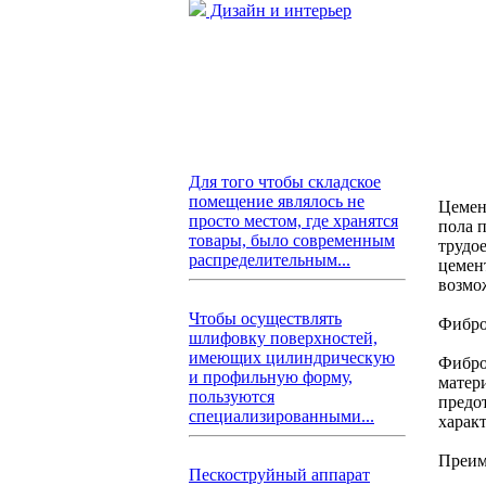
Дизайн и интерьер
Для того чтобы складское
помещение являлось не
Цемен
просто местом, где хранятся
пола 
товары, было современным
трудо
распределительным...
цемен
возмо
Чтобы осуществлять
Фибро
шлифовку поверхностей,
имеющих цилиндрическую
Фибро
и профильную форму,
матер
пользуются
предо
специализированными...
харак
Преим
Пескоструйный аппарат