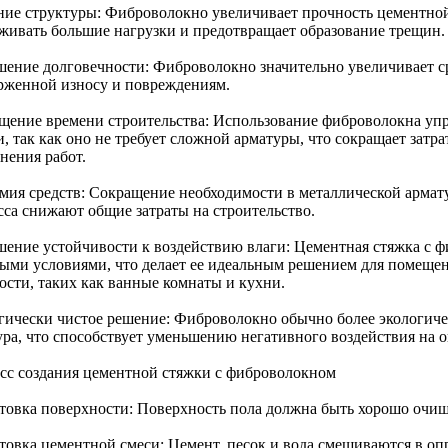
ние структуры: Фиброволокно увеличивает прочность цементной 
живать большие нагрузки и предотвращает образование трещин.
ение долговечности: Фиброволокно значительно увеличивает ср
рженной износу и повреждениям.
щение времени строительства: Использование фиброволокна уп
, так как оно не требует сложной арматуры, что сокращает затр
нения работ.
мия средств: Сокращение необходимости в металлической армату
сса снижают общие затраты на строительство.
ение устойчивости к воздействию влаги: Цементная стяжка с ф
ыми условиями, что делает ее идеальным решением для помещ
ости, таких как ванные комнаты и кухни.
гически чистое решение: Фиброволокно обычно более экологичес
ура, что способствует уменьшению негативного воздействия на
сс создания цементной стяжки с фиброволокном
товка поверхности: Поверхность пола должна быть хорошо очище
товка цементной смеси: Цемент, песок и вода смешиваются в оп