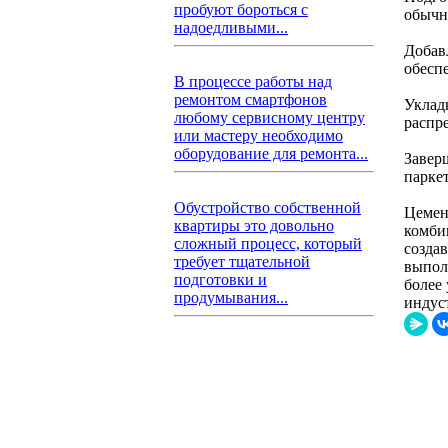
пробуют бороться с
обычн
надоедливыми...
Добав
обесп
В процессе работы над
ремонтом смартфонов
Уклад
любому сервисному центру
распр
или мастеру необходимо
оборудование для ремонта...
Завер
паркет
Обустройство собственной
Цемен
квартиры это довольно
комби
сложный процесс, который
созда
требует тщательной
выпол
подготовки и
более
продумывания...
индус