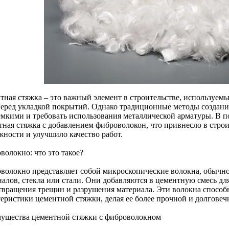
тная стяжка – это важный элемент в строительстве, используем
перед укладкой покрытий. Однако традиционные методы создани
емкими и требовать использования металлической арматуры. В п
тная стяжка с добавлением фиброволокон, что привнесло в стр
жности и улучшило качество работ.
волокно: что это такое?
волокно представляет собой микроскопические волокна, обычн
иалов, стекла или стали. Они добавляются в цементную смесь дл
твращения трещин и разрушения материала. Эти волокна способ
теристики цементной стяжки, делая ее более прочной и долговеч
ущества цементной стяжки с фиброволокном