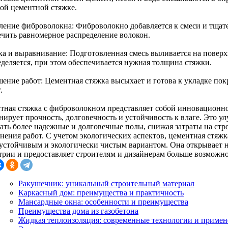
ой цементной стяжке.
ление фиброволокна: Фиброволокно добавляется к смеси и тщат
ечить равномерное распределение волокон.
ка и выравнивание: Подготовленная смесь выливается на поверх
еделяется, при этом обеспечивается нужная толщина стяжки.
шение работ: Цементная стяжка высыхает и готова к укладке пок
.
тная стяжка с фиброволокном представляет собой инновационное
нирует прочность, долговечность и устойчивость к влаге. Это у
вать более надежные и долговечные полы, снижая затраты на стр
нения работ. С учетом экологических аспектов, цементная стяжк
 устойчивым и экологически чистым вариантом. Она открывает 
трии и предоставляет строителям и дизайнерам больше возможно
Ракушечник: уникальный строительный материал
Каркасный дом: преимущества и практичность
Мансардные окна: особенности и преимущества
Преимущества дома из газобетона
Жидкая теплоизоляция: современные технологии и примен