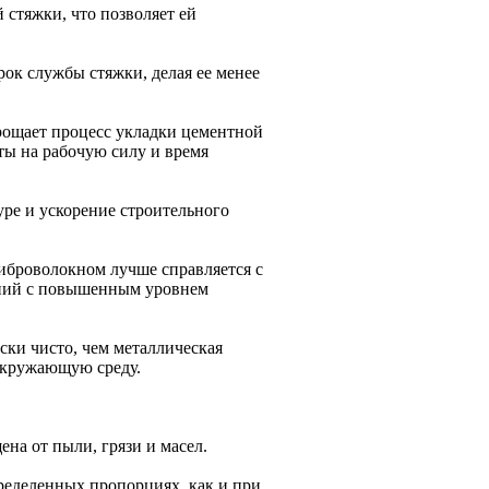
стяжки, что позволяет ей
ок службы стяжки, делая ее менее
рощает процесс укладки цементной
аты на рабочую силу и время
ре и ускорение строительного
иброволокном лучше справляется с
ений с повышенным уровнем
ки чисто, чем металлическая
 окружающую среду.
на от пыли, грязи и масел.
ределенных пропорциях, как и при