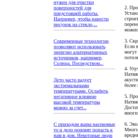
нужен для очистки
2. Пр
поверхностей для
Устан
предстоящей работы.
строи
Например, чтобы нанести
перен
рисунок на стекло,...
можно
3. Ск
Современные технологии
Если 
позволяют использовать
могут
энергию альтернативных
потол
источников, например,
Солнца. Посредством...
4. Ул
Натяж
акуст
Лето часто радует
более
экстремальными
температурами. Ослабить
5. Про
негативное влияние
Натяж
высокой температуры
Доста
можно за счет...
многих
6. Эко
С приходом жары насекомые
Многи
то и дело норовят попасть к
вредны
нам в дом. Некоторые люди