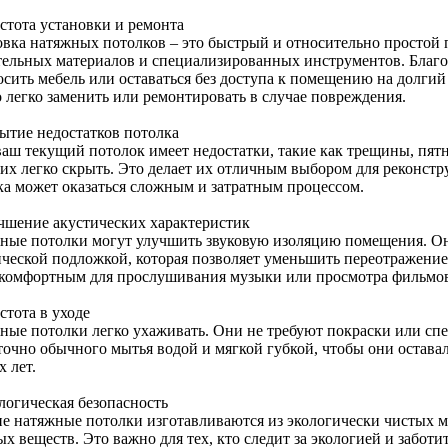
остота установки и ремонта
овка натяжных потолков – это быстрый и относительно простой 
тельных материалов и специализированных инструментов. Благод
осить мебель или оставаться без доступа к помещению на долгий
 легко заменить или ремонтировать в случае повреждения.
рытие недостатков потолка
ваш текущий потолок имеет недостатки, такие как трещины, пят
 их легко скрыть. Это делает их отличным выбором для реконст
ка может оказаться сложным и затратным процессом.
учшение акустических характеристик
ные потолки могут улучшить звуковую изоляцию помещения. Он
ической подложкой, которая позволяет уменьшить переотражение
 комфортным для прослушивания музыки или просмотра фильмо
стота в уходе
ные потолки легко ухаживать. Они не требуют покраски или спе
точно обычного мытья водой и мягкой губкой, чтобы они остав
 лет.
логическая безопасность
е натяжные потолки изготавливаются из экологически чистых м
х веществ. Это важно для тех, кто следит за экологией и заботит