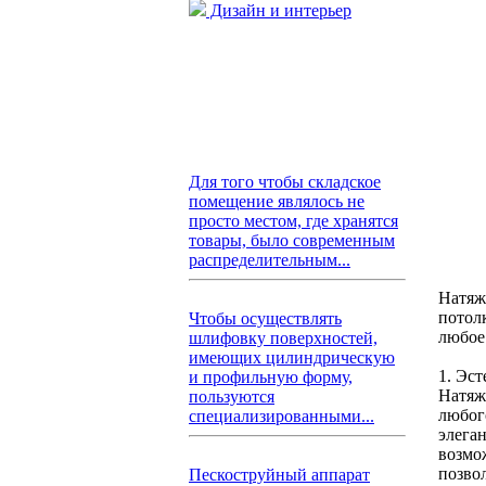
Дизайн и интерьер
Для того чтобы складское
помещение являлось не
просто местом, где хранятся
товары, было современным
распределительным...
Натяж
потол
Чтобы осуществлять
любое
шлифовку поверхностей,
имеющих цилиндрическую
1. Эст
и профильную форму,
Натяж
пользуются
любог
специализированными...
элега
возмо
позво
Пескоструйный аппарат