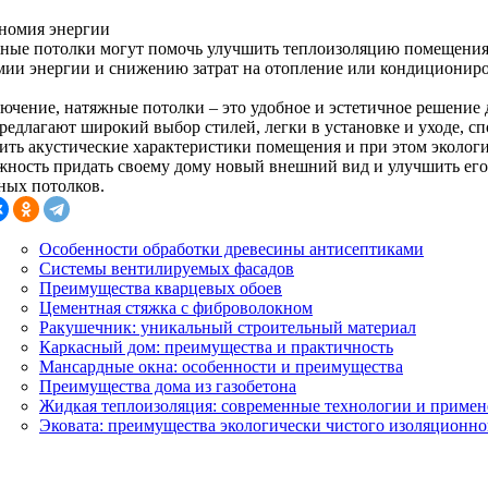
ономия энергии
ные потолки могут помочь улучшить теплоизоляцию помещения, 
мии энергии и снижению затрат на отопление или кондициониро
лючение, натяжные потолки – это удобное и эстетичное решение 
редлагают широкий выбор стилей, легки в установке и уходе, сп
ить акустические характеристики помещения и при этом экологи
жность придать своему дому новый внешний вид и улучшить ег
ных потолков.
Особенности обработки древесины антисептиками
Системы вентилируемых фасадов
Преимущества кварцевых обоев
Цементная стяжка с фиброволокном
Ракушечник: уникальный строительный материал
Каркасный дом: преимущества и практичность
Мансардные окна: особенности и преимущества
Преимущества дома из газобетона
Жидкая теплоизоляция: современные технологии и примен
Эковата: преимущества экологически чистого изоляционно