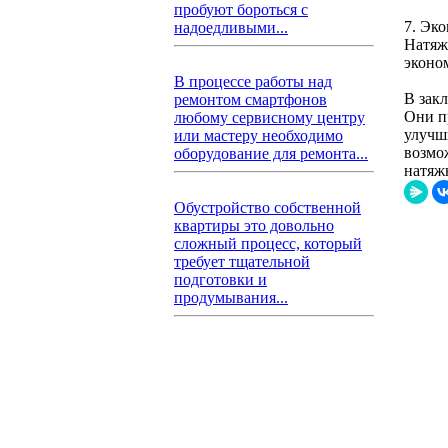
пробуют бороться с
7. Эк
надоедливыми...
Натяж
эконо
В процессе работы над
В зак
ремонтом смартфонов
Они п
любому сервисному центру
улучш
или мастеру необходимо
возмо
оборудование для ремонта...
натяж
Обустройство собственной
квартиры это довольно
сложный процесс, который
требует тщательной
подготовки и
продумывания...