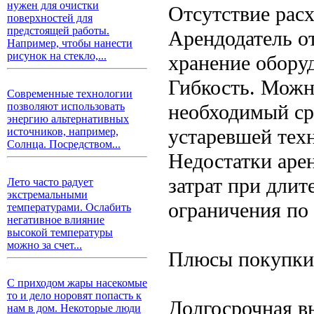
нужен для очистки
Отсутствие расх
поверхностей для
предстоящей работы.
Арендодатель от
Например, чтобы нанести
рисунок на стекло,...
хранение обору
Гибкость. Можн
Современные технологии
необходимый сро
позволяют использовать
энергию альтернативных
устаревшей тех
источников, например,
Солнца. Посредством...
Недостатки аре
затрат при дли
Лето часто радует
экстремальными
ограничения по
температурами. Ослабить
негативное влияние
высокой температуры
можно за счет...
Плюсы покупки
С приходом жары насекомые
то и дело норовят попасть к
Долгосрочная в
нам в дом. Некоторые люди