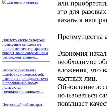
или приобретать
Дизайн и интерьер
это для разовых
казаться неопр
Преимущества а
Для того чтобы складское
помещение являлось не
просто местом, где хранятся
Экономия начал
товары, было современным
распределительным...
необходимое об
вложения, что 
Чтобы осуществлять
шлифовку поверхностей,
частных лиц.
имеющих цилиндрическую
и профильную форму,
Обновление асс
пользуются
специализированными...
пользоваться с
повышает качес
Пескоструйный аппарат