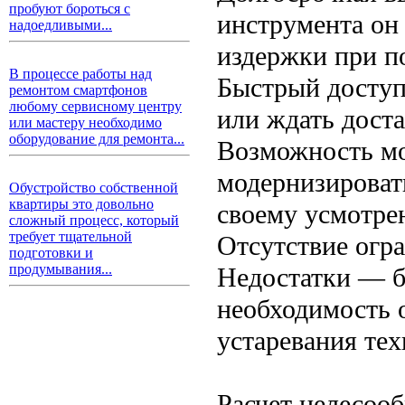
пробуют бороться с
инструмента он
надоедливыми...
издержки при п
В процессе работы над
Быстрый доступ
ремонтом смартфонов
любому сервисному центру
или ждать дост
или мастеру необходимо
оборудование для ремонта...
Возможность м
модернизироват
Обустройство собственной
квартиры это довольно
своему усмотре
сложный процесс, который
требует тщательной
Отсутствие огр
подготовки и
продумывания...
Недостатки — б
необходимость 
устаревания тех
Расчет целесоо