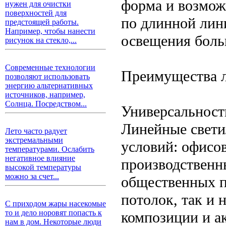
форма и возмож
нужен для очистки
поверхностей для
по длинной лин
предстоящей работы.
Например, чтобы нанести
освещения боль
рисунок на стекло,...
Современные технологии
Преимущества л
позволяют использовать
энергию альтернативных
источников, например,
Солнца. Посредством...
Универсальност
Линейные свети
Лето часто радует
экстремальными
условий: офисов
температурами. Ослабить
негативное влияние
производственн
высокой температуры
можно за счет...
общественных п
потолок, так и 
С приходом жары насекомые
то и дело норовят попасть к
композиции и а
нам в дом. Некоторые люди