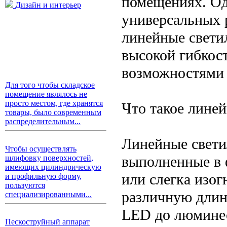
помещениях. Од
Дизайн и интерьер
универсальных 
линейные свети
высокой гибкос
возможностями
Для того чтобы складское
помещение являлось не
просто местом, где хранятся
Что такое лине
товары, было современным
распределительным...
Линейные свети
Чтобы осуществлять
выполненные в 
шлифовку поверхностей,
имеющих цилиндрическую
или слегка изог
и профильную форму,
пользуются
различную длин
специализированными...
LED до люминес
Пескоструйный аппарат