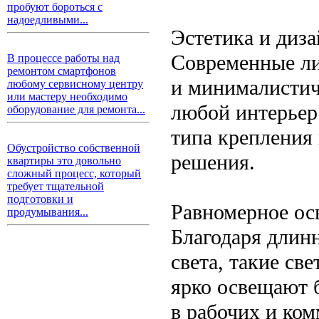
пробуют бороться с
надоедливыми...
Эстетика и диз
Современные ли
В процессе работы над
ремонтом смартфонов
и минималистич
любому сервисному центру
или мастеру необходимо
любой интерьер
оборудование для ремонта...
типа крепления 
Обустройство собственной
решения.
квартиры это довольно
сложный процесс, который
требует тщательной
подготовки и
Равномерное ос
продумывания...
Благодаря длин
света, такие св
ярко освещают 
в рабочих и ко