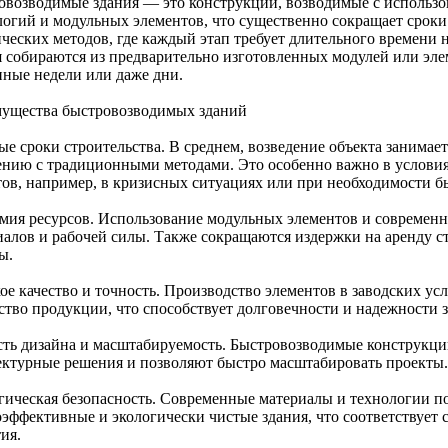
овозводимые здания — это конструкции, возводимые с использ
логий и модульных элементов, что существенно сокращает сроки 
ческих методов, где каждый этап требует длительного времени н
я собираются из предварительно изготовленных модулей или эле
нные недели или даже дни.
ущества быстровозводимых зданий
е сроки строительства. В среднем, возведение объекта занимает
ению с традиционными методами. Это особенно важно в услови
тов, например, в кризисных ситуациях или при необходимости 
мия ресурсов. Использование модульных элементов и современн
иалов и рабочей силы. Также сокращаются издержки на аренду 
ы.
ое качество и точность. Производство элементов в заводских ус
ество продукции, что способствует долговечности и надежности 
сть дизайна и масштабируемость. Быстровозводимые конструкци
ектурные решения и позволяют быстро масштабировать проекты.
гическая безопасность. Современные материалы и технологии по
оэффективные и экологически чистые здания, что соответствует
ия.