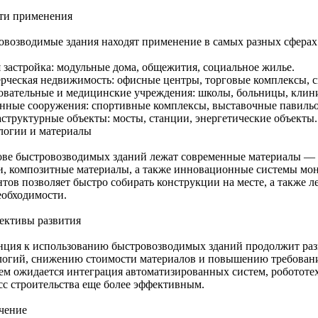
ти применения
овозводимые здания находят применение в самых разных сферах
 застройка: модульные дома, общежития, социальное жилье.
рческая недвижимость: офисные центры, торговые комплексы, с
овательные и медицинские учреждения: школы, больницы, клин
нные сооружения: спортивные комплексы, выставочные павиль
структурные объекты: мосты, станции, энергетические объекты.
логии и материалы
ове быстровозводимых зданий лежат современные материалы — 
и, композитные материалы, а также инновационные системы мо
тов позволяет быстро собирать конструкции на месте, а также л
еобходимости.
ективы развития
нция к использованию быстровозводимых зданий продолжит раз
логий, снижению стоимости материалов и повышению требований
ем ожидается интеграция автоматизированных систем, робототех
сс строительства еще более эффективным.
чение