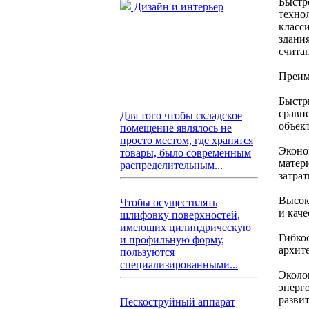
Быстр
Дизайн и интерьер
техно
класси
здани
счита
Преим
Быстры
сравн
Для того чтобы складское
объек
помещение являлось не
просто местом, где хранятся
Эконо
товары, было современным
матер
распределительным...
затрат
Высок
Чтобы осуществлять
и кач
шлифовку поверхностей,
имеющих цилиндрическую
Гибко
и профильную форму,
архит
пользуются
специализированными...
Эколо
энерг
развит
Пескоструйный аппарат