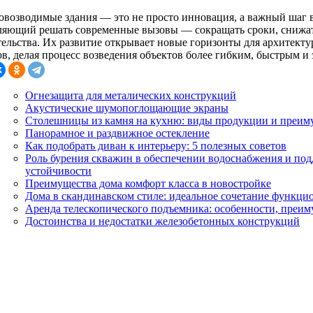
овозводимые здания — это не просто инновация, а важный шаг 
ляющий решать современные вызовы — сокращать сроки, снижат
тельства. Их развитие открывает новые горизонты для архитекту
ов, делая процесс возведения объектов более гибким, быстрым и
Огнезащита для металических конструкций
Акустические шумопоглощающие экраны
Столешницы из камня на кухню: виды продукции и преим
Панорамное и раздвижное остекление
Как подобрать диван к интерьеру: 5 полезных советов
Роль бурения скважин в обеспечении водоснабжения и по
устойчивости
Преимущества дома комфорт класса в новостройке
Дома в скандинавском стиле: идеальное сочетание функци
Аренда телескопического подъемника: особенности, преим
Достоинства и недостатки железобетонных конструкций