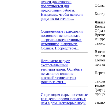
нужен для очистки
Облас
поверхностей для
предстоящей работы.
Быстр
Например, чтобы нанести
рисунок на стекло,...
Жилая
Комме
Образ
Современные технологии
Време
позволяют использовать
Инфра
энергию альтернативных
Техно
источников, например,
Солнца. Посредством...
В осн
панел
элемен
Лето часто радует
при н
экстремальными
температурами. Ослабить
Персп
негативное влияние
высокой температуры
Тенде
можно за счет...
техно
будущ
проце
С приходом жары насекомые
то и дело норовят попасть к
Заклю
нам в дом. Некоторые люди