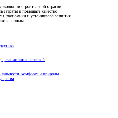
в эволюции строительной отрасли,
ь затраты и повышать качество
ры, экономики и устойчивого развития
 экологичным.
ущества
ддержании экологической
ональности, комфорта и природы
ущества