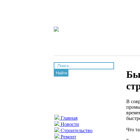
Бы
Найти
ст
В сов
промы
време
Главная
быстр
Новости
Что т
Строительство
Ремонт