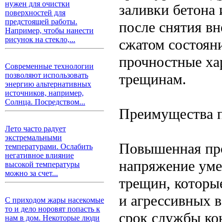
нужен для очистки
заливки бетона 
поверхностей для
предстоящей работы.
после снятия вн
Например, чтобы нанести
рисунок на стекло,...
сжатом состояни
прочностные ха
Современные технологии
трещинам.
позволяют использовать
энергию альтернативных
источников, например,
Солнца. Посредством...
Преимущества п
Лето часто радует
экстремальными
Повышенная про
температурами. Ослабить
негативное влияние
напряжение уме
высокой температуры
можно за счет...
трещин, которы
и агрессивных 
С приходом жары насекомые
то и дело норовят попасть к
срок службы ко
нам в дом. Некоторые люди