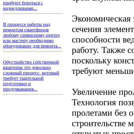
пробуют бороться с
надоедливыми...
Экономическая 
В процессе работы над
сечения элемен
ремонтом смартфонов
любому сервисному центру
способности вед
или мастеру необходимо
оборудование для ремонта...
работу. Также с
поскольку конс
Обустройство собственной
квартиры это довольно
требуют меньши
сложный процесс, который
требует тщательной
подготовки и
продумывания...
Увеличение про
Технология поз
пролетами без о
строительстве 
открытых прост