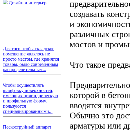
предварительно
Дизайн и интерьер
создавать конс
и экономичности
различных стро
мостов и пром
Для того чтобы складское
помещение являлось не
просто местом, где хранятся
Что такое пред
товары, было современным
распределительным...
Предварительно
Чтобы осуществлять
шлифовку поверхностей,
которой в бето
имеющих цилиндрическую
и профильную форму,
вводятся внутре
пользуются
специализированными...
Обычно это дост
арматуры или д
Пескоструйный аппарат