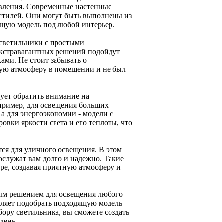
овления. Современные настенные
 стилей. Они могут быть выполнены из
дящую модель под любой интерьер.
 светильники с простыми
кстравагантных решений подойдут
ми. Не стоит забывать о
ную атмосферу в помещении и не был
ует обратить внимание на
пример, для освещения больших
а для энергоэкономии - модели с
вки яркости света и его теплоты, что
ся для уличного освещения. В этом
ослужат вам долго и надежно. Такие
оре, создавая приятную атмосферу и
ным решением для освещения любого
ляет подобрать подходящую модель
ору светильника, вы сможете создать
день.