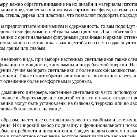
ьеру, важно обратить внимание на их дизайн и материалы изгот
льники представлены в широком ассортименте форм, оттенков и
а, стекла, дерева или пластика, что позволяет подобрать подхо
вы предпочитаете минимализм и сдержанность, то вам подойдут
трическими формами и нейтральными цветами. Для любителей э
льники с оригинальными фигурными дизайнами и яркими оттенка
иональности светильника - важно, чтобы его свет создавал уют
ом ярким или слабым.
 внешнего вида, при выборе настенных светильников также след
фикации по мощности, типу лампы и потребляемой энергии. На
ений лучше выбирать светильники с более высокой мощностью, 
ампами. Также стоит обратить внимание на возможность регулиро
ет освещение более комфортным и удобным.
 домашнего интерьера, настенные светильники часто используют
е лучше выбирать модели с защитой от влаги и пыли, которые пр
льники могут быть установлены на балконах, террасах или во дв
чивая безопасность на улице.
 образом, настенные светильники являются удобным и эстетич
ения. Их широкий выбор по дизайну и функциональности позво
юбые потребности и предпочтения. Следуя нашим советам по выб
ое и комфортное освещение, которое будет радовать вас каждый 