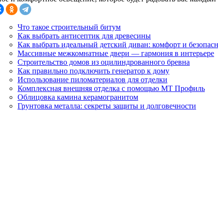
Что такое строительный битум
Как выбрать антисептик для древесины
Как выбрать идеальный детский диван: комфорт и безопасн
Массивные межкомнатные двери — гармония в интерьере
Строительство домов из оцилиндрованного бревна
Как правильно подключить генератор к дому
Использование пиломатериалов для отделки
Комплексная внешняя отделка с помощью МТ Профиль
Облицовка камина керамогранитом
Грунтовка металла: секреты защиты и долговечности