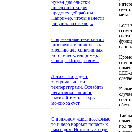
нужен для очистки
интер
поверхностей для
свети
предстоящей работы.
металл
Например, чтобы нанести
рисунок на стекло,...
Если 
геоме
свети
Современные технологии
функц
позволяют использовать
слишк
энергию альтернативных
источников, например,
Кроме
Солнца. Посредством...
специ
помещ
LED-л
Лето часто радует
сдела
экстремальными
температурами. Ослабить
Кроме
негативное влияние
случа
высокой температуры
свети
можно за счет...
обеспе
Таким
С приходом жары насекомые
помещ
то и дело норовят попасть к
под л
нам в дом. Некоторые люди
стильн