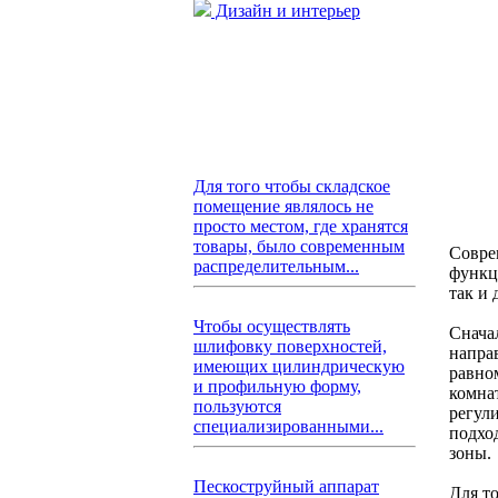
Дизайн и интерьер
Для того чтобы складское
помещение являлось не
просто местом, где хранятся
товары, было современным
Совре
распределительным...
функц
так и
Чтобы осуществлять
Снача
шлифовку поверхностей,
напра
имеющих цилиндрическую
равно
и профильную форму,
комна
пользуются
регул
специализированными...
подхо
зоны.
Пескоструйный аппарат
Для т