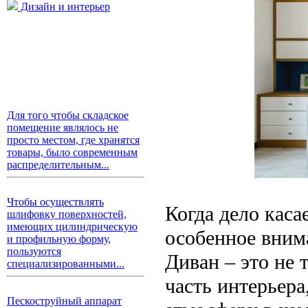
Дизайн и интерьер
Для того чтобы складское
помещение являлось не
просто местом, где хранятся
товары, было современным
распределительным...
Чтобы осуществлять
Когда дело каса
шлифовку поверхностей,
имеющих цилиндрическую
особенное внима
и профильную форму,
пользуются
Диван – это не 
специализированными...
часть интерьера
Пескоструйный аппарат