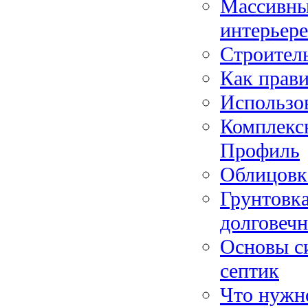
Массивны
интерьере
Строитель
Как прави
Использо
Комплекс
Профиль
Облицовк
Грунтовка
долговеч
Основы си
септик
Что нужн