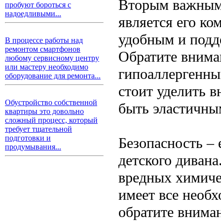
Вторым важным 
пробуют бороться с
надоедливыми...
является его ко
удобным и подд
В процессе работы над
ремонтом смартфонов
Обратите внима
любому сервисному центру
или мастеру необходимо
гипоаллергенны
оборудование для ремонта...
стоит уделить 
Обустройство собственной
быть эластичны
квартиры это довольно
сложный процесс, который
требует тщательной
подготовки и
Безопасность –
продумывания...
детского дивана
вредных химиче
имеет все необ
обратите внима