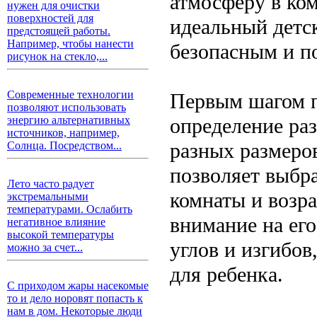
атмосферу в ко
нужен для очистки
поверхностей для
идеальный детс
предстоящей работы.
Например, чтобы нанести
безопасным и п
рисунок на стекло,...
Современные технологии
Первым шагом п
позволяют использовать
определение ра
энергию альтернативных
источников, например,
разных размеро
Солнца. Посредством...
позволяет выбр
Лето часто радует
комнаты и возра
экстремальными
температурами. Ослабить
внимание на ег
негативное влияние
высокой температуры
углов и изгибов
можно за счет...
для ребенка.
С приходом жары насекомые
то и дело норовят попасть к
нам в дом. Некоторые люди