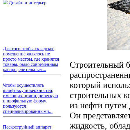
Дизайн и интерьер
Для того чтобы складское
помещение являлось не
просто местом, где хранятся
Строительный б
товары, было современным
распределительным...
распространенн
который исполь
Чтобы осуществлять
шлифовку поверхностей,
строительных к
имеющих цилиндрическую
и профильную форму,
из нефти путем
пользуются
специализированными...
Он представляе
жидкость, обла
Пескоструйный аппарат