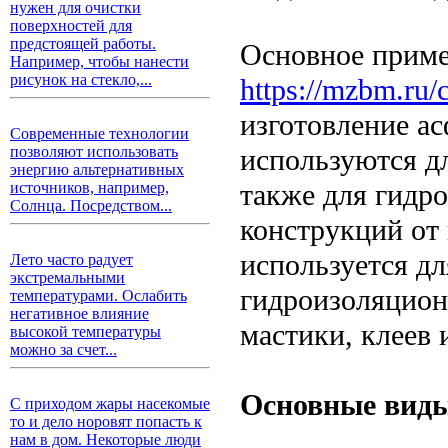
нужен для очистки
поверхностей для
предстоящей работы.
Основное приме
Например, чтобы нанести
рисунок на стекло,...
https://mzbm.ru/c
изготовление а
Современные технологии
используются д
позволяют использовать
энергию альтернативных
также для гидр
источников, например,
Солнца. Посредством...
конструкций от 
используется дл
Лето часто радует
экстремальными
гидроизоляцион
температурами. Ослабить
негативное влияние
мастики, клеев
высокой температуры
можно за счет...
Основные виды
С приходом жары насекомые
то и дело норовят попасть к
нам в дом. Некоторые люди