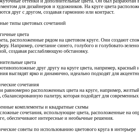
жуточные оттенки и дополнительные цвета. Он был разработан в
ментом для дизайнеров и художников. На круге цвета расположен
ются друг с другом, создавая гармонию или контраст.
ные типы цветовых сочетаний
гичные цвета
вета, расположенные рядом на цветовом круге. Они создают с
феру. Например, сочетание синего, голубого и голубовато-зелено
ной, создавая расслабляющую обстановку.
нительные цвета
ротивоположные друг другу на круге цвета, например, красный 
ания выглядят ярко и динамично, идеально подходят для акцентн
ические сочетания
ри равномерно расположенных цвета на круге, например, желтый
, сбалансированную палитру, которая подойдет для современных
ленные комплементы и квадратные схемы
 сложные сочетания, использующие цвета, расположенные на опр
уге, обеспечивают интересные и необычные решения.
ические советы по использованию цветового круга в интерьере