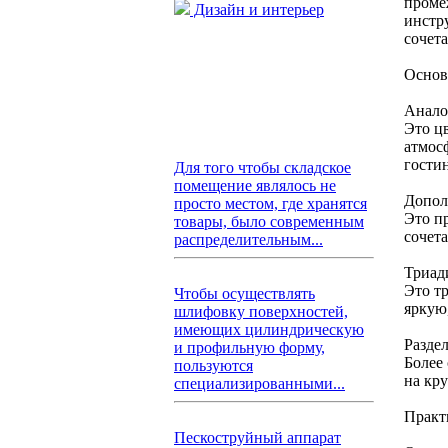
проме
Дизайн и интерьер
инстру
сочета
Основ
Анало
Это ц
атмос
гости
Для того чтобы складское
помещение являлось не
Допол
просто местом, где хранятся
Это п
товары, было современным
сочет
распределительным...
Триад
Это т
Чтобы осуществлять
яркую
шлифовку поверхностей,
имеющих цилиндрическую
Разде
и профильную форму,
Более
пользуются
на кр
специализированными...
Практ
Пескоструйный аппарат