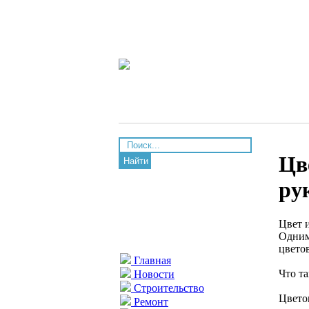
Цв
Найти
ру
Цвет 
Одним
цвето
Главная
Что та
Новости
Строительство
Цвето
Ремонт