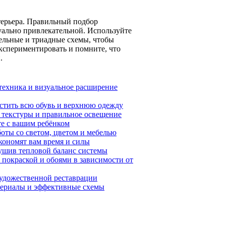
ерьера. Правильный подбор
зуально привлекательной. Используйте
ельные и триадные схемы, чтобы
экспериментировать и помните, что
.
нтехника и визуальное расширение
естить всю обувь и верхнюю одежду
, текстуры и правильное освещение
те с вашим ребёнком
оты со светом, цветом и мебелью
кономят вам время и силы
рушив тепловой баланс системы
покраской и обоями в зависимости от
художественной реставрации
атериалы и эффективные схемы