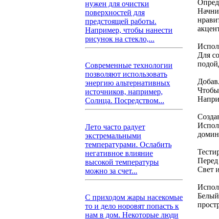
Опред
нужен для очистки
Начни
поверхностей для
нрави
предстоящей работы.
акцен
Например, чтобы нанести
рисунок на стекло,...
Испол
Для с
подой
Современные технологии
позволяют использовать
Добав
энергию альтернативных
Чтобы
источников, например,
Напри
Солнца. Посредством...
Созда
Испол
Лето часто радует
домин
экстремальными
температурами. Ослабить
Тестир
негативное влияние
Перед
высокой температуры
Свет 
можно за счет...
Испол
Белый
С приходом жары насекомые
прост
то и дело норовят попасть к
нам в дом. Некоторые люди