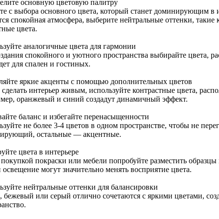
елите основную цветовую палитру
те с выбора основного цвета, который станет доминирующим в и
тся спокойная атмосфера, выберите нейтральные оттенки, такие 
тные цвета.
ьзуйте аналогичные цвета для гармонии
оздания спокойного и уютного пространства выбирайте цвета, р
дет для спален и гостиных.
ляйте яркие акценты с помощью дополнительных цветов
 сделать интерьер живым, используйте контрастные цвета, расп
мер, оранжевый и синий создадут динамичный эффект.
вайте баланс и избегайте перенасыщенности
ьзуйте не более 3-4 цветов в одном пространстве, чтобы не пер
ирующий, остальные — акцентные.
уйте цвета в интерьере
 покупкой покраски или мебели попробуйте разместить образцы н
и освещение могут значительно менять восприятие цвета.
ьзуйте нейтральные оттенки для балансировки
, бежевый или серый отлично сочетаются с яркими цветами, соз
ранство.