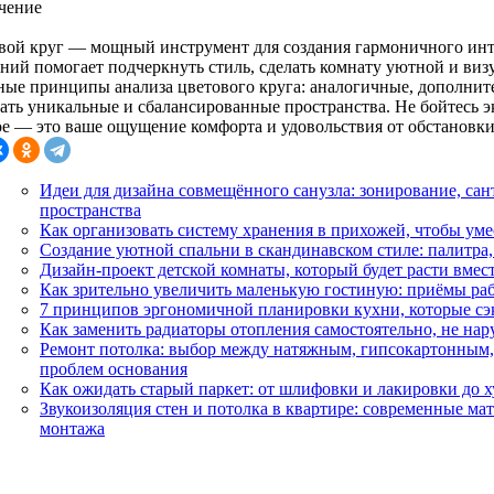
чение
вой круг — мощный инструмент для создания гармоничного инт
аний помогает подчеркнуть стиль, сделать комнату уютной и ви
ные принципы анализа цветового круга: аналогичные, дополнит
вать уникальные и сбалансированные пространства. Не бойтесь 
ое — это ваше ощущение комфорта и удовольствия от обстановки
Идеи для дизайна совмещённого санузла: зонирование, са
пространства
Как организовать систему хранения в прихожей, чтобы ум
Создание уютной спальни в скандинавском стиле: палитра
Дизайн-проект детской комнаты, который будет расти вмес
Как зрительно увеличить маленькую гостиную: приёмы раб
7 принципов эргономичной планировки кухни, которые сэ
Как заменить радиаторы отопления самостоятельно, не на
Ремонт потолка: выбор между натяжным, гипсокартонным, 
проблем основания
Как ожидать старый паркет: от шлифовки и лакировки до 
Звукоизоляция стен и потолка в квартире: современные м
монтажа