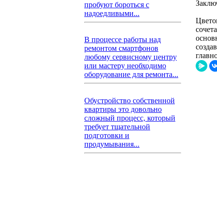
Заклю
пробуют бороться с
надоедливыми...
Цвето
сочет
основ
В процессе работы над
созда
ремонтом смартфонов
главн
любому сервисному центру
или мастеру необходимо
оборудование для ремонта...
Обустройство собственной
квартиры это довольно
сложный процесс, который
требует тщательной
подготовки и
продумывания...