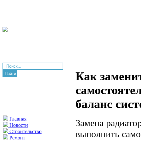
Как замени
Найти
самостояте
баланс сис
Главная
Замена радиато
Новости
выполнить само
Строительство
Ремонт