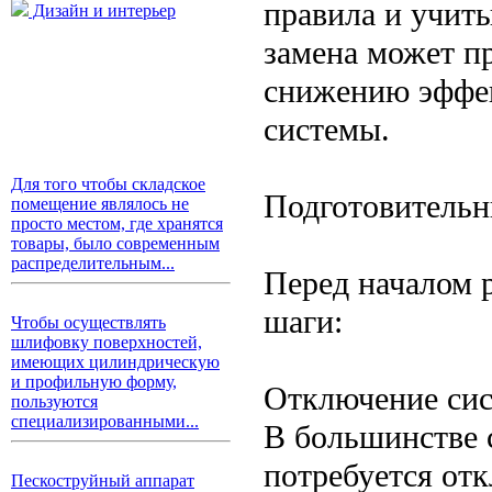
правила и учит
Дизайн и интерьер
замена может п
снижению эффек
системы.
Для того чтобы складское
Подготовительн
помещение являлось не
просто местом, где хранятся
товары, было современным
распределительным...
Перед началом 
шаги:
Чтобы осуществлять
шлифовку поверхностей,
имеющих цилиндрическую
и профильную форму,
Отключение сис
пользуются
специализированными...
В большинстве 
потребуется отк
Пескоструйный аппарат