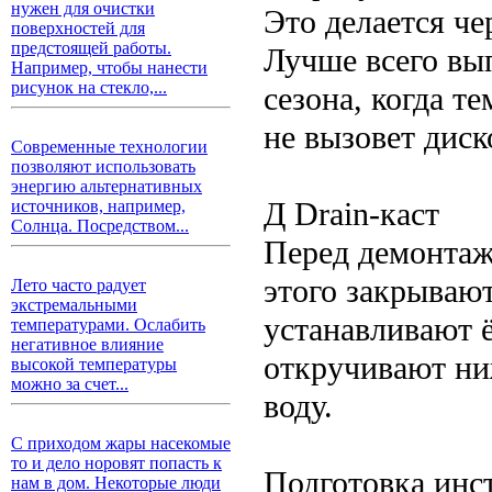
нужен для очистки
Это делается че
поверхностей для
предстоящей работы.
Лучше всего вы
Например, чтобы нанести
рисунок на стекло,...
сезона, когда т
не вызовет дис
Современные технологии
позволяют использовать
энергию альтернативных
Д Drain-каст
источников, например,
Солнца. Посредством...
Перед демонтаж
этого закрывают
Лето часто радует
экстремальными
устанавливают ё
температурами. Ослабить
негативное влияние
откручивают ни
высокой температуры
можно за счет...
воду.
С приходом жары насекомые
то и дело норовят попасть к
Подготовка инс
нам в дом. Некоторые люди