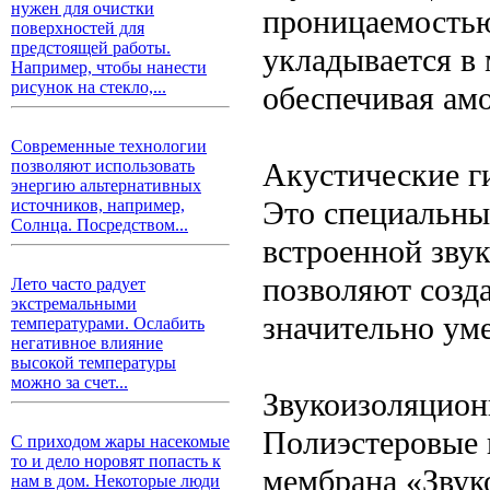
нужен для очистки
проницаемостью,
поверхностей для
предстоящей работы.
укладывается в
Например, чтобы нанести
рисунок на стекло,...
обеспечивая ам
Современные технологии
Акустические г
позволяют использовать
энергию альтернативных
Это специальны
источников, например,
Солнца. Посредством...
встроенной зву
позволяют созд
Лето часто радует
экстремальными
значительно ум
температурами. Ослабить
негативное влияние
высокой температуры
можно за счет...
Звукоизоляцио
Полиэстеровые 
С приходом жары насекомые
то и дело норовят попасть к
мембрана «Звук
нам в дом. Некоторые люди