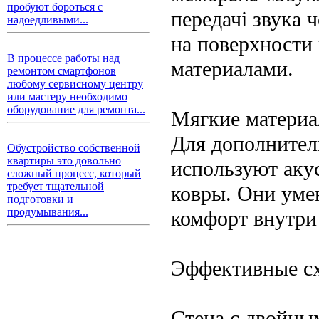
пробуют бороться с
передачі звука 
надоедливыми...
на поверхности
В процессе работы над
материалами.
ремонтом смартфонов
любому сервисному центру
или мастеру необходимо
оборудование для ремонта...
Мягкие материа
Для дополнител
Обустройство собственной
квартиры это довольно
используют аку
сложный процесс, который
требует тщательной
ковры. Они уме
подготовки и
продумывания...
комфорт внутри
Эффективные с
Стена с двойны