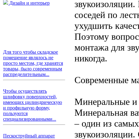
звукоизоляции.
Дизайн и интерьер
соседей по лест
ухудшить качест
Поэтому вопрос
монтажа для зву
Для того чтобы складское
никогда.
помещение являлось не
просто местом, где хранятся
товары, было современным
распределительным...
Современные ма
Чтобы осуществлять
шлифовку поверхностей,
Минеральные и
имеющих цилиндрическую
и профильную форму,
Минеральная ват
пользуются
специализированными...
– один из самы
звукоизоляции.
Пескоструйный аппарат