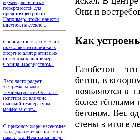
искал. В центре
нужен для очистки
поверхностей для
Они и востребо
предстоящей работы.
Например, чтобы нанести
рисунок на стекло,...
Как устроены
Современные технологии
позволяют использовать
энергию альтернативных
источников, например,
Солнца. Посредством...
Газобетон – это
бетон, в котор
Лето часто радует
экстремальными
появляются в п
температурами. Ослабить
негативное влияние
более тёплыми 
высокой температуры
можно за счет...
бетоном. Вес од
стены в итоге ле
С приходом жары насекомые
то и дело норовят попасть к
нам в дом. Некоторые люди