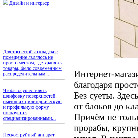
Дизайн и интерьер
Для того чтобы складское
помещение являлось не
просто местом, где хранятся
товары, было современным
Интернет-мага
распределительным...
благодаря прост
Чтобы осуществлять
Без суеты. Здес
шлифовку поверхностей,
имеющих цилиндрическую
от блоков до кл
и профильную форму,
пользуются
Причём не тольк
специализированными...
прорабы, крупн
Пескоструйный аппарат