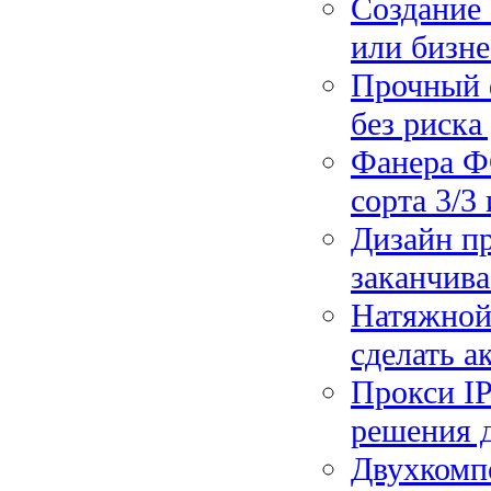
Создание 
или бизне
Прочный ф
без риска
Фанера ФС
сорта 3/3 
Дизайн пр
заканчива
Натяжной
сделать а
Прокси IP
решения 
Двухкомп