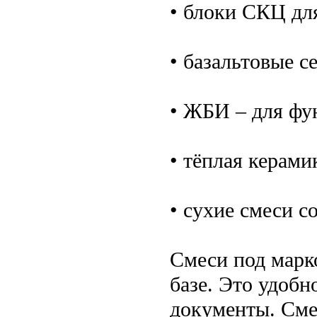
• блоки СКЦ дл
• базальтовые с
• ЖБИ – для фун
• тёплая керами
• сухие смеси с
Смеси под марк
базе. Это удобн
документы. Сме