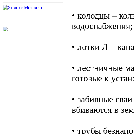
• колодцы – кол
водоснабжения;
• лотки Л – кан
• лестничные м
готовые к устан
• забивные сваи
вбиваются в зе
• трубы безнапо