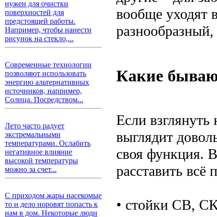
нужен для очистки
вообще уходят 
поверхностей для
предстоящей работы.
разнообразный, 
Например, чтобы нанести
рисунок на стекло,...
Современные технологии
Какие бываю
позволяют использовать
энергию альтернативных
источников, например,
Солнца. Посредством...
Если взглянуть 
Лето часто радует
выглядит довол
экстремальными
температурами. Ослабить
своя функция. В
негативное влияние
высокой температуры
расставить всё 
можно за счет...
С приходом жары насекомые
• стойки СВ, СК
то и дело норовят попасть к
нам в дом. Некоторые люди