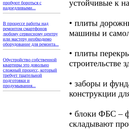
устойчивые к на
пробуют бороться с
надоедливыми...
• плиты дорожн
В процессе работы над
ремонтом смартфонов
машины и самол
любому сервисному центру
или мастеру необходимо
оборудование для ремонта...
• плиты перекр
Обустройство собственной
строительстве з
квартиры это довольно
сложный процесс, который
требует тщательной
подготовки и
• заборы и фун
продумывания...
конструкции для
• блоки ФБС – 
складывают про