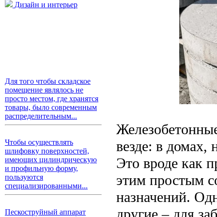
Дизайн и интерьер
Для того чтобы складское
помещение являлось не
просто местом, где хранятся
товары, было современным
распределительным...
Железобетонные
везде: в домах, 
Чтобы осуществлять
шлифовку поверхностей,
Это вроде как п
имеющих цилиндрическую
и профильную форму,
этим простым с
пользуются
специализированными...
назначений. О
другие – для за
Пескоструйный аппарат