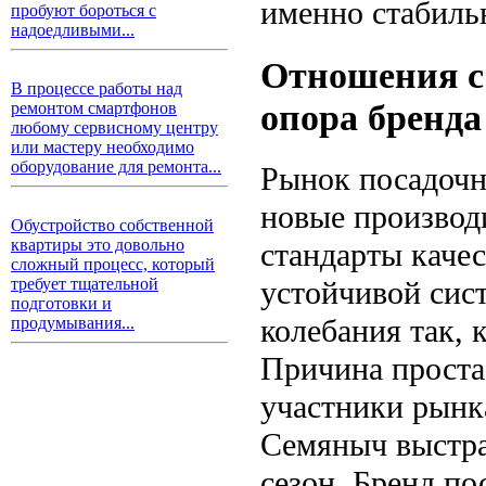
именно стабиль
пробуют бороться с
надоедливыми...
Отношения с
В процессе работы над
опора бренда
ремонтом смартфонов
любому сервисному центру
или мастеру необходимо
оборудование для ремонта...
Рынок посадочн
новые производ
Обустройство собственной
квартиры это довольно
стандарты качес
сложный процесс, который
устойчивой сист
требует тщательной
подготовки и
колебания так, 
продумывания...
Причина проста
участники рынк
Семяныч выстра
сезон. Бренд по