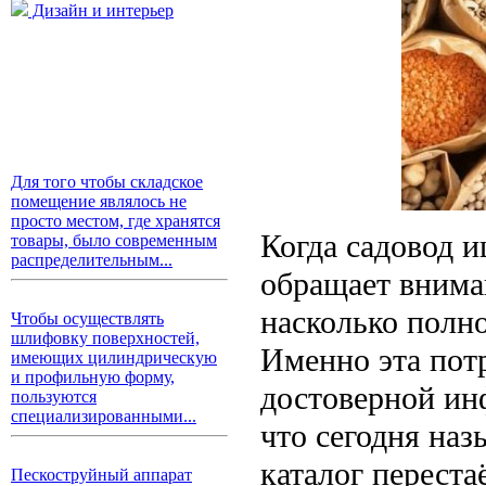
Дизайн и интерьер
Для того чтобы складское
помещение являлось не
просто местом, где хранятся
Когда садовод и
товары, было современным
распределительным...
обращает вниман
насколько полно
Чтобы осуществлять
шлифовку поверхностей,
Именно эта пот
имеющих цилиндрическую
и профильную форму,
достоверной ин
пользуются
специализированными...
что сегодня на
каталог переста
Пескоструйный аппарат