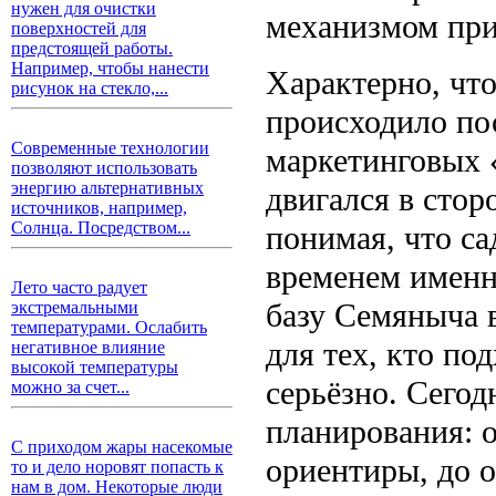
нужен для очистки
механизмом при
поверхностей для
предстоящей работы.
Например, чтобы нанести
Характерно, чт
рисунок на стекло,...
происходило пос
Современные технологии
маркетинговых 
позволяют использовать
энергию альтернативных
двигался в стор
источников, например,
Солнца. Посредством...
понимая, что са
временем именн
Лето часто радует
базу Семяныча 
экстремальными
температурами. Ослабить
для тех, кто по
негативное влияние
высокой температуры
серьёзно. Сегод
можно за счет...
планирования: 
С приходом жары насекомые
ориентиры, до 
то и дело норовят попасть к
нам в дом. Некоторые люди