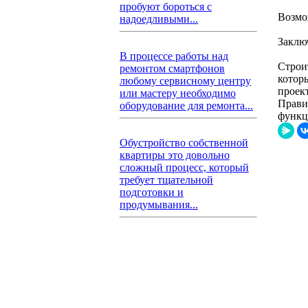
пробуют бороться с
Возмо
надоедливыми...
Заклю
В процессе работы над
Строи
ремонтом смартфонов
котор
любому сервисному центру
проек
или мастеру необходимо
Прави
оборудование для ремонта...
функц
Обустройство собственной
квартиры это довольно
сложный процесс, который
требует тщательной
подготовки и
продумывания...