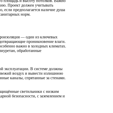
го площадь и высоту потолков. Важно
цию. Проект должен учитывать
ю, если предполагается наличие душа
санитарных норм.
дроизоляция — один из ключевых
едотвращающие проникновение влаги.
 особенно важно в холодных климатах.
лиуретан, обработанные
ой эксплуатации. В системе должны
 свежий воздух и вывести излишнюю
нные каналы, спрятанные за стенами.
ащищённые светильники с низким
арной безопасности, с заземлением и