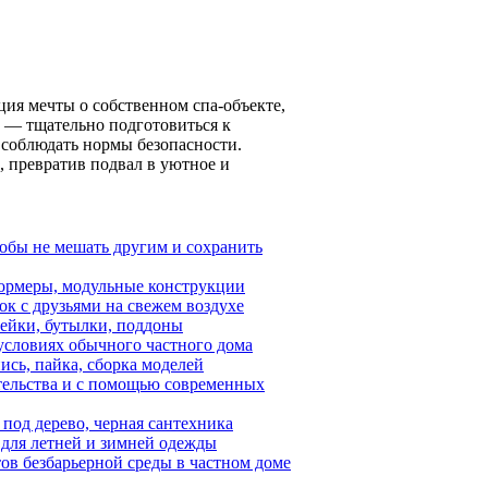
ция мечты о собственном спа-объекте,
е — тщательно подготовиться к
е соблюдать нормы безопасности.
 превратив подвал в уютное и
тобы не мешать другим и сохранить
формеры, модульные конструкции
ок с друзьями на свежем воздухе
 лейки, бутылки, поддоны
условиях обычного частного дома
ись, пайка, сборка моделей
ительства и с помощью современных
под дерево, черная сантехника
 для летней и зимней одежды
ов безбарьерной среды в частном доме