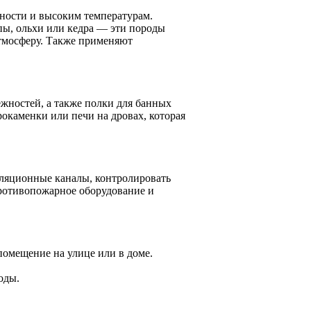
жности и высоким температурам.
ы, ольхи или кедра — эти породы
атмосферу. Также применяют
жностей, а также полки для банных
окаменки или печи на дровах, которая
ляционные каналы, контролировать
противопожарное оборудование и
помещение на улице или в доме.
оды.