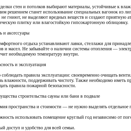
тделки стен и потолков выбирают материалы, устойчивые к вла
им решением станет использование специальных вагонок из лип
а не гниют, не выделяют вредных веществ и создают приятную 
ическую плитку или влагостойкую гипсокартонную облицовку.
ь и аксессуары
омфортного отдыха устанавливают лавки, стеллажи для принадле
ов и масел. Не забывайте о наличии системы отопления — электр
ечит необходимую температуру внутри.
асность и эксплуатация
 соблюдать правила эксплуатации: своевременно очищать венти
нь влажности, поддерживать чистоту. Также необходимо иметь 
дать правила пожарной безопасности.
ущества строительства сауны или бани в подвале
мия пространства и стоимости — не нужно выделять отдельное 
жность использовать помещение круглый год независимо от пог
ый доступ и удобство для всей семьи.