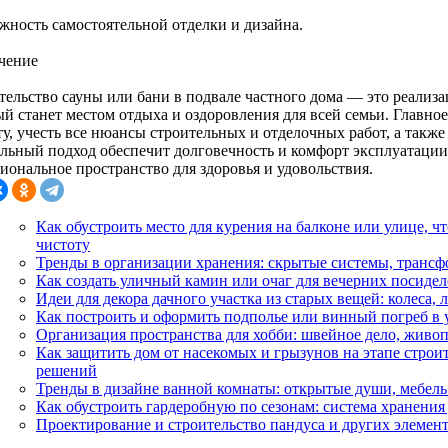
жность самостоятельной отделки и дизайна.
чение
тельство сауны или бани в подвале частного дома — это реализа
ый станет местом отдыха и оздоровления для всей семьи. Главно
ту, учесть все нюансы строительных и отделочных работ, а такж
льный подход обеспечит долговечность и комфорт эксплуатации,
иональное пространство для здоровья и удовольствия.
Как обустроить место для курения на балконе или улице, ч
чистоту
Тренды в организации хранения: скрытые системы, транс
Как создать уличный камин или очаг для вечерних посидел
Идеи для декора дачного участка из старых вещей: колеса,
Как построить и оформить подполье или винный погреб в 
Организация пространства для хобби: швейное дело, живоп
Как защитить дом от насекомых и грызунов на этапе стро
решений
Тренды в дизайне ванной комнаты: открытые души, мебель 
Как обустроить гардеробную по сезонам: система хранения
Проектирование и строительство пандуса и других элемент