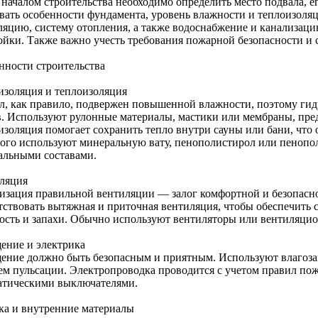
 началом строительства необходимо определить место подвала, е
вать особенности фундамента, уровень влажности и теплоизоля
ляцию, систему отопления, а также водоснабжение и канализаци
ойки. Также важно учесть требования пожарной безопасности и 
нности строительства
изоляция и теплоизоляция
л, как правило, подвержен повышенной влажности, поэтому ги
в. Используют рулонные материалы, мастики или мембраны, пр
изоляция помогает сохранить тепло внутри сауны или бани, что
того используют минеральную вату, пенополистирол или пенопо
альными составами.
ляция
изация правильной вентиляции — залог комфортной и безопасн
тствовать вытяжная и приточная вентиляция, чтобы обеспечить
ость и запахи. Обычно используют вентиляторы или вентиляцио
ение и электрика
ение должно быть безопасным и приятным. Используют влагоз
ем пульсации. Электропроводка проводится с учетом правил пож
атическими выключателями.
ка и внутренние материалы