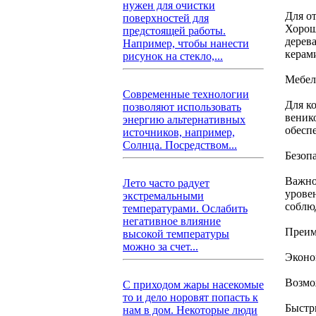
нужен для очистки
Для о
поверхностей для
Хорош
предстоящей работы.
дерев
Например, чтобы нанести
керам
рисунок на стекло,...
Мебел
Современные технологии
Для к
позволяют использовать
веник
энергию альтернативных
обесп
источников, например,
Солнца. Посредством...
Безоп
Важно
Лето часто радует
урове
экстремальными
соблю
температурами. Ослабить
негативное влияние
Преим
высокой температуры
можно за счет...
Эконо
Возмо
С приходом жары насекомые
то и дело норовят попасть к
Быстр
нам в дом. Некоторые люди