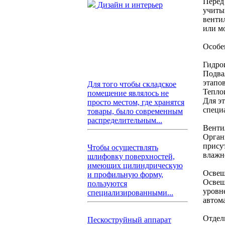
Перед
Дизайн и интерьер
учиты
венти
или м
Особе
Гидро
Подва
этапо
Для того чтобы складское
Тепло
помещение являлось не
Для э
просто местом, где хранятся
специ
товары, было современным
распределительным...
Венти
Орган
прису
Чтобы осуществлять
влажн
шлифовку поверхностей,
имеющих цилиндрическую
Освещ
и профильную форму,
Освещ
пользуются
уровн
специализированными...
автом
Отдел
Пескоструйный аппарат