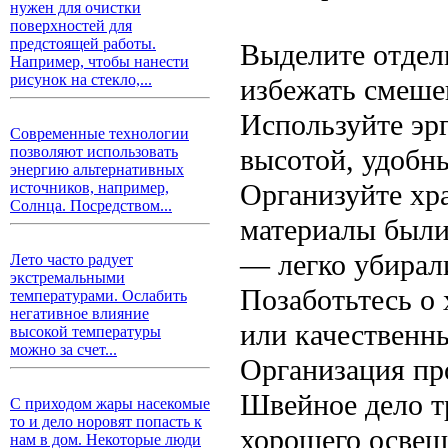
нужен для очистки
поверхностей для
предстоящей работы.
Выделите отдел
Например, чтобы нанести
рисунок на стекло,...
избежать смеше
Используйте эр
Современные технологии
высотой, удобны
позволяют использовать
энергию альтернативных
Организуйте хр
источников, например,
Солнца. Посредством...
материалы были
— легко убирал
Лето часто радует
экстремальными
Позаботьтесь о
температурами. Ослабить
негативное влияние
или качественн
высокой температуры
можно за счет...
Организация пр
Швейное дело т
С приходом жары насекомые
то и дело норовят попасть к
хорошего освещ
нам в дом. Некоторые люди