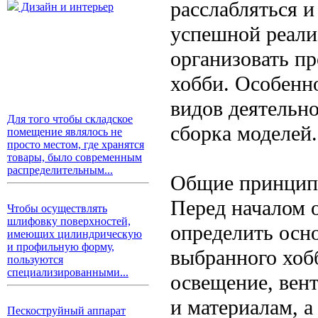
расслабляться и
Дизайн и интерьер
успешной реали
организовать пр
хобби. Особенн
видов деятельно
Для того чтобы складское
сборка моделей.
помещение являлось не
просто местом, где хранятся
товары, было современным
распределительным...
Общие принципы
Перед началом о
Чтобы осуществлять
шлифовку поверхностей,
определить осн
имеющих цилиндрическую
и профильную форму,
выбранного хоб
пользуются
специализированными...
освещение, вен
и материалам, а
Пескоструйный аппарат