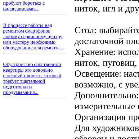
пробуют бороться с
ниток, игл и др
надоедливыми...
В процессе работы над
Стол: выбирайт
ремонтом смартфонов
любому сервисному центру
достаточной пл
или мастеру необходимо
оборудование для ремонта...
Хранение: испо
ниток, пуговиц,
Обустройство собственной
квартиры это довольно
Освещение: нас
сложный процесс, который
требует тщательной
возможно, с ув
подготовки и
продумывания...
Дополнительно:
измерительные 
Организация пр
Для художников
обзором и дост