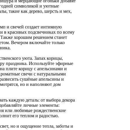
мишура и мерцающие огоньки добавят
вогодней символикой и уютные
ы, такие как дерево, шерсть и мех,
мп и свечей создает интимную
чи в красивых подсвечниках по всему
. Также хорошим решением станет
етом. Вечером включайте только
ника.
твенского уюта. Запах корицы,
еру праздника. Используйте эфирные
 на плите корицу с апельсинами и
 Ароматные свечи с натуральными
 развесить сушёные апельсины и
мотрятся, но и наполняют дом
ать каждую деталь: от выбора декора
 добавляйте личные элементы:
ния или любимые рождественские
олнит его теплом и радостью.
свет, но и ощущение тепла, заботы и