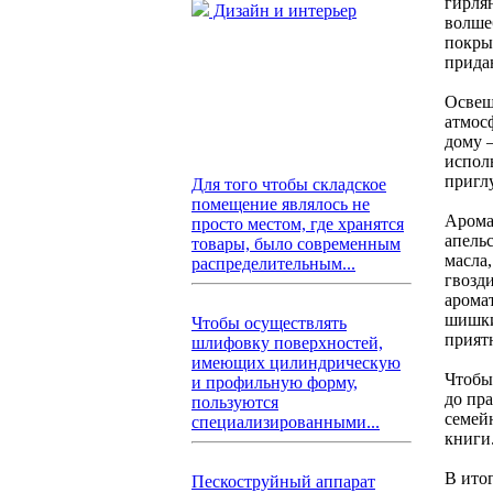
гирля
Дизайн и интерьер
волше
покры
прида
Освещ
атмос
дому 
испол
пригл
Для того чтобы складское
помещение являлось не
Арома
просто местом, где хранятся
апель
товары, было современным
масла
распределительным...
гвозд
арома
шишки
Чтобы осуществлять
прият
шлифовку поверхностей,
имеющих цилиндрическую
Чтобы
и профильную форму,
до пр
пользуются
семей
специализированными...
книги
В итог
Пескоструйный аппарат