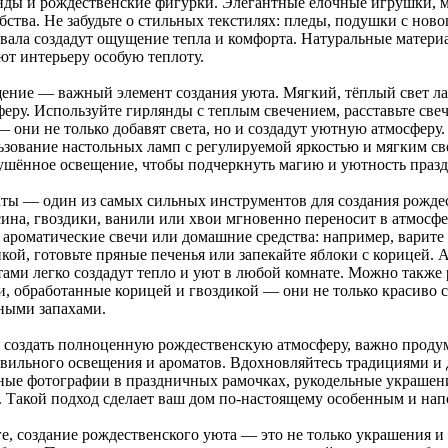
нды и рождественские фигурки. Элегантные елочные игрушки, 
бства. Не забудьте о стильных текстилях: пледы, подушки с но
вала создадут ощущение тепла и комфорта. Натуральные материал
ют интерьеру особую теплоту.
ение — важный элемент создания уюта. Мягкий, тёплый свет ла
феру. Используйте гирлянды с теплым свечением, расставьте све
— они не только добавят света, но и создадут уютную атмосферу
ьзование настольных ламп с регулируемой яркостью и мягким св
ушённое освещение, чтобы подчеркнуть магию и уютность празд
ты — один из самых сильных инструментов для создания рождес
сина, гвоздики, ванили или хвои мгновенно переносит в атмосф
, ароматические свечи или домашние средства: например, варите
икой, готовьте пряные печенья или запекайте яблоки с корицей.
тами легко создадут тепло и уют в любой комнате. Можно также
, обработанные корицей и гвоздикой — они не только красиво с
ными запахами.
 создать полноценную рождественскую атмосферу, важно продум
авильного освещения и ароматов. Вдохновляйтесь традициями и
ные фотографии в праздничных рамочках, рукодельные украше
. Такой подход сделает ваш дом по-настоящему особенным и нап
е, создание рождественского уюта — это не только украшения и 