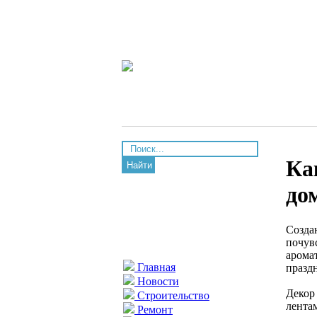
Ка
Найти
до
Созда
почувс
арома
Главная
празд
Новости
Декор
Строительство
лента
Ремонт