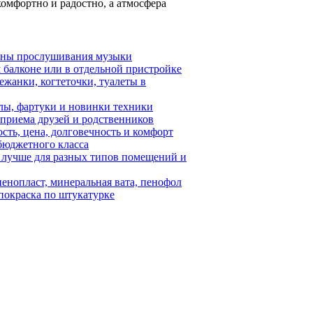
комфортно и радостно, а атмосфера
зоны прослушивания музыки
 балконе или в отдельной пристройке
жанки, когтеточки, туалеты в
алы, фартуки и новинки техники
 приема друзей и родственников
ость, цена, долговечность и комфорт
бюджетного класса
 лучше для разных типов помещений и
пенопласт, минеральная вата, пенофол
покраска по штукатурке