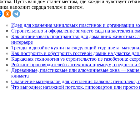
ства. Пусть ваш дом станет местом, где каждый чувствует себя 
ника наполнит сердца теплом и светом.
Идеи для хранения виниловых пластинок и организации 
Строительство и оформление зимнего сада на застекленном
Как организовать пространство для домашних животных: ле
интерьере
Тренды в дизайне кухни на следующий год: цвета, матери
Как построить и обустроить гостевой домик на участке для
Каркасная технология vs строительство из газобетона: скор
Рейтинг производителей сантехники премиум, среднего и 
Деревянные, пластиковые или алюминиевые окна — какие
климата
Сравнение материалов для утепления балкона: пеноплекс, 
Что выгоднее: натяжной потолок, гипсокартон или просто 