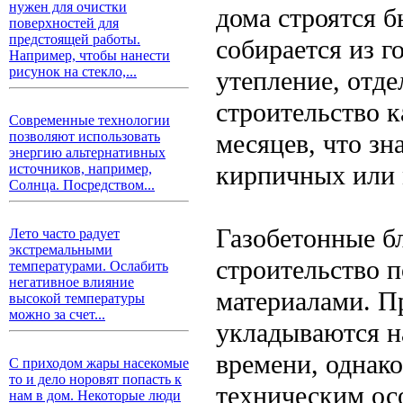
нужен для очистки
дома строятся б
поверхностей для
предстоящей работы.
собирается из г
Например, чтобы нанести
рисунок на стекло,...
утепление, отде
строительство к
Современные технологии
месяцев, что зн
позволяют использовать
энергию альтернативных
кирпичных или 
источников, например,
Солнца. Посредством...
Газобетонные б
Лето часто радует
экстремальными
строительство 
температурами. Ослабить
негативное влияние
материалами. П
высокой температуры
можно за счет...
укладываются на
времени, однако
С приходом жары насекомые
то и дело норовят попасть к
техническим ос
нам в дом. Некоторые люди