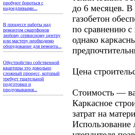
пробуют бороться с
до 6 месяцев. В
надоедливыми...
газобетон обес
В процессе работы над
по сравнению с
ремонтом смартфонов
любому сервисному центру
однако каркасны
или мастеру необходимо
оборудование для ремонта...
предпочтительн
Обустройство собственной
квартиры это довольно
Цена строитель
сложный процесс, который
требует тщательной
подготовки и
продумывания...
Стоимость — ва
Каркасное стро
затрат на матер
Использование 
утеплителя позв