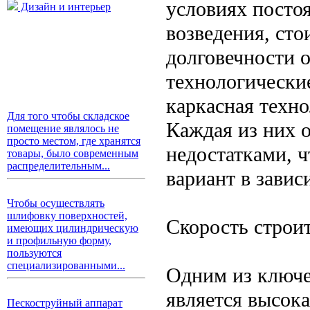
условиях посто
Дизайн и интерьер
возведения, ст
долговечности 
технологически
каркасная техно
Для того чтобы складское
Каждая из них 
помещение являлось не
просто местом, где хранятся
недостатками, 
товары, было современным
распределительным...
вариант в завис
Чтобы осуществлять
шлифовку поверхностей,
Скорость строи
имеющих цилиндрическую
и профильную форму,
пользуются
специализированными...
Одним из ключе
является высока
Пескоструйный аппарат