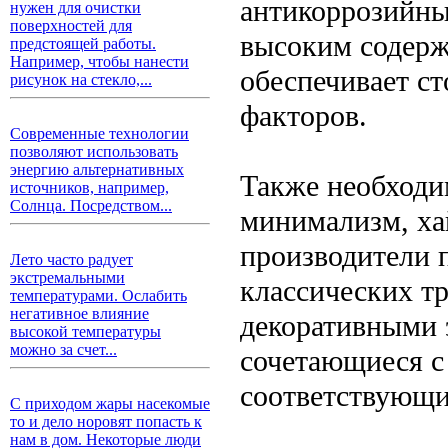
антикоррозийны
нужен для очистки
поверхностей для
высоким содерж
предстоящей работы.
Например, чтобы нанести
обеспечивает с
рисунок на стекло,...
факторов.
Современные технологии
позволяют использовать
энергию альтернативных
Также необходи
источников, например,
Солнца. Посредством...
минимализм, ха
производители 
Лето часто радует
экстремальными
классических т
температурами. Ослабить
негативное влияние
декоративными 
высокой температуры
можно за счет...
сочетающиеся с
соответствующи
С приходом жары насекомые
то и дело норовят попасть к
нам в дом. Некоторые люди