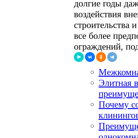
долгие годы да
воздействия вн
строительства 
все более пред
ограждений, под
Межкомна
Элитная в
преимуще
Почему с
клининго
Преимуще
однокомн