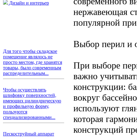
современного ви
Дизайн и интерьер
нержавеющая ста
популярной при
Выбор перил и 
Для того чтобы складское
помещение являлось не
просто местом, где хранятся
При выборе пер
товары, было современным
распределительным...
важно учитывать
конструкции: б
Чтобы осуществлять
вокруг бассейн
шлифовку поверхностей,
имеющих цилиндрическую
используют гля
и профильную форму,
пользуются
которая гармон
специализированными...
конструкций пр
Пескоструйный аппарат