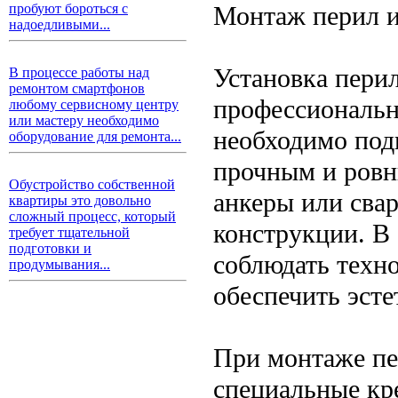
Монтаж перил и
пробуют бороться с
надоедливыми...
Установка пери
В процессе работы над
ремонтом смартфонов
профессиональн
любому сервисному центру
или мастеру необходимо
необходимо под
оборудование для ремонта...
прочным и ровн
Обустройство собственной
анкеры или свар
квартиры это довольно
сложный процесс, который
конструкции. В
требует тщательной
подготовки и
соблюдать техн
продумывания...
обеспечить эст
При монтаже пе
специальные кр