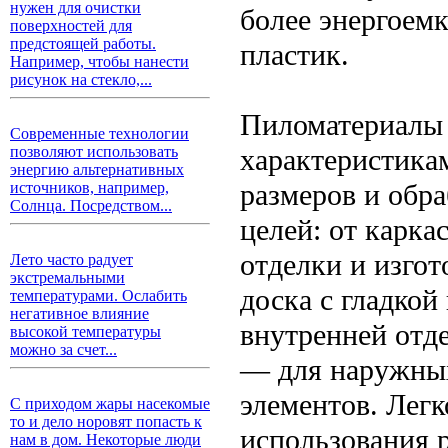
нужен для очистки
более энергоем
поверхностей для
предстоящей работы.
пластик.
Например, чтобы нанести
рисунок на стекло,...
Пиломатериалы 
Современные технологии
характеристикам
позволяют использовать
энергию альтернативных
размеров и обр
источников, например,
Солнца. Посредством...
целей: от карка
отделки и изгот
Лето часто радует
экстремальными
доска с гладкой
температурами. Ослабить
негативное влияние
внутренней отде
высокой температуры
можно за счет...
— для наружных
элементов. Лег
С приходом жары насекомые
то и дело норовят попасть к
использования 
нам в дом. Некоторые люди