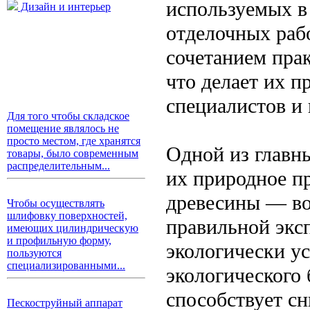
используемых в 
Дизайн и интерьер
отделочных раб
сочетанием пра
что делает их 
специалистов и 
Для того чтобы складское
помещение являлось не
просто местом, где хранятся
Одной из главн
товары, было современным
распределительным...
их природное п
древесины — во
Чтобы осуществлять
шлифовку поверхностей,
правильной экс
имеющих цилиндрическую
и профильную форму,
экологически у
пользуются
специализированными...
экологического
способствует с
Пескоструйный аппарат