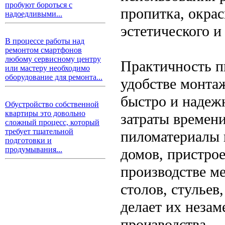
пробуют бороться с
пропитка, окра
надоедливыми...
эстетического и
В процессе работы над
ремонтом смартфонов
любому сервисному центру
Практичность п
или мастеру необходимо
оборудование для ремонта...
удобстве монта
быстро и надеж
Обустройство собственной
квартиры это довольно
затраты времени
сложный процесс, который
требует тщательной
пиломатериалы 
подготовки и
продумывания...
домов, пристрое
производстве м
столов, стульев
делает их неза
производства.