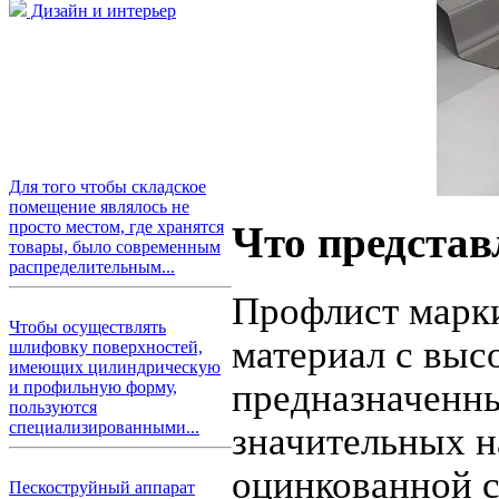
Дизайн и интерьер
Для того чтобы складское
помещение являлось не
просто местом, где хранятся
Что представ
товары, было современным
распределительным...
Профлист марк
Чтобы осуществлять
материал с выс
шлифовку поверхностей,
имеющих цилиндрическую
предназначенны
и профильную форму,
пользуются
специализированными...
значительных н
оцинкованной с
Пескоструйный аппарат