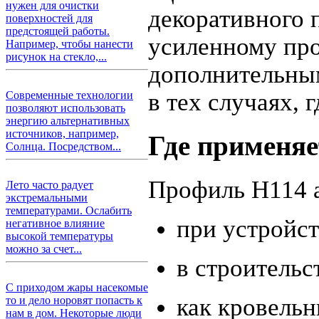
нужен для очистки
декоративного 
поверхностей для
предстоящей работы.
усиленному пр
Например, чтобы нанести
рисунок на стекло,...
дополнительным
в тех случаях,
Современные технологии
позволяют использовать
энергию альтернативных
источников, например,
Где применяе
Солнца. Посредством...
Профиль H114 а
Лето часто радует
экстремальными
температурами. Ослабить
при устройст
негативное влияние
высокой температуры
можно за счет...
в строитель
С приходом жары насекомые
как кровель
то и дело норовят попасть к
нам в дом. Некоторые люди