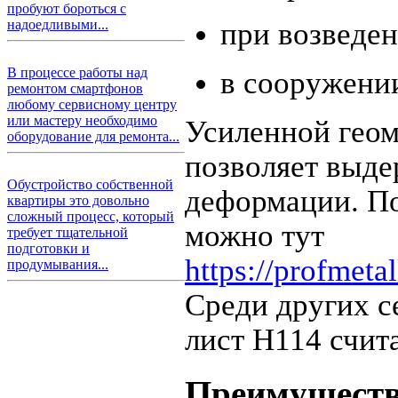
пробуют бороться с
при возведен
надоедливыми...
В процессе работы над
в сооружени
ремонтом смартфонов
любому сервисному центру
или мастеру необходимо
Усиленной геом
оборудование для ремонта...
позволяет выде
Обустройство собственной
деформации. По
квартиры это довольно
сложный процесс, который
можно тут
требует тщательной
подготовки и
https://profmeta
продумывания...
Среди других с
лист Н114 счит
Преимуществ