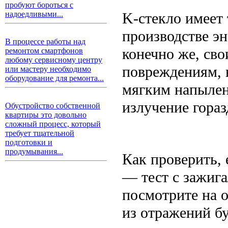
пробуют бороться с
K-стекло имеет
надоедливыми...
производстве э
В процессе работы над
конечно же, сво
ремонтом смартфонов
любому сервисному центру
повреждениям, н
или мастеру необходимо
оборудование для ремонта...
мягким напылен
излучение гора
Обустройство собственной
квартиры это довольно
сложный процесс, который
требует тщательной
подготовки и
продумывания...
Как проверить,
— тест с зажига
посмотрите на 
из отражений б