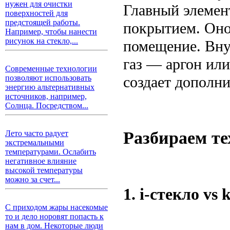
нужен для очистки
Главный элемен
поверхностей для
предстоящей работы.
покрытием. Оно
Например, чтобы нанести
рисунок на стекло,...
помещение. Вну
газ — аргон ил
Современные технологии
создает дополни
позволяют использовать
энергию альтернативных
источников, например,
Солнца. Посредством...
Разбираем т
Лето часто радует
экстремальными
температурами. Ослабить
негативное влияние
высокой температуры
можно за счет...
1. i-стекло vs 
С приходом жары насекомые
то и дело норовят попасть к
нам в дом. Некоторые люди