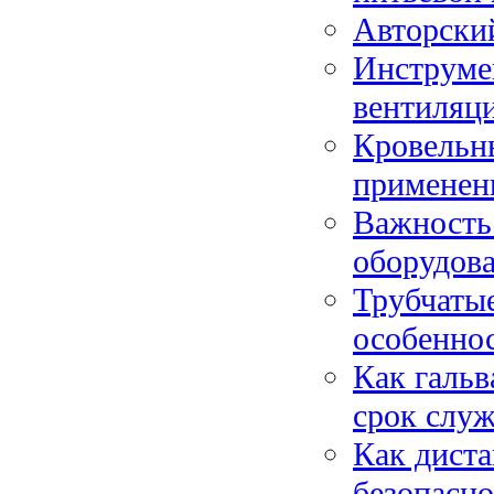
Авторский
Инструме
вентиляци
Кровельны
применен
Важность
оборудов
Трубчатые
особенно
Как гальв
срок слу
Как дист
безопасн