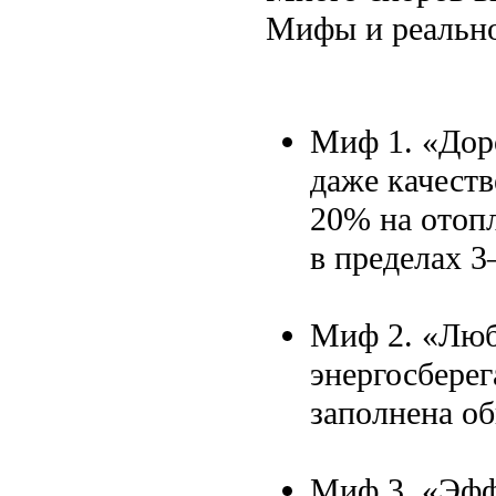
Мифы и реально
Миф 1. «Доро
даже качест
20% на отопл
в пределах 3–
Миф 2. «Люб
энергосберег
заполнена о
Миф 3. «Эффе