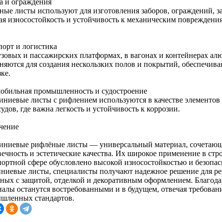
а и ограждения
ные листы используют для изготовления заборов, ограждений, 
ая износостойкость и устойчивость к механическим повреждени
порт и логистика
узовых и пассажирских платформах, в вагонах и контейнерах а
няются для создания нескользких полов и покрытий, обеспечива
ке.
обильная промышленность и судостроение
ниевые листы с рифлением используются в качестве элементов и
судов, где важна легкость и устойчивость к коррозии.
чение
ниевые рифлёные листы — универсальный материал, сочетающий
вечность и эстетические качества. Их широкое применение в ст
портной сфере обусловлено высокой износостойкостью и безопа
ниевые листы, специалисты получают надежное решение для ре
нных с защитой, отделкой и декоративным оформлением. Благода
иалы останутся востребованными и в будущем, отвечая требован
шленных стандартов.