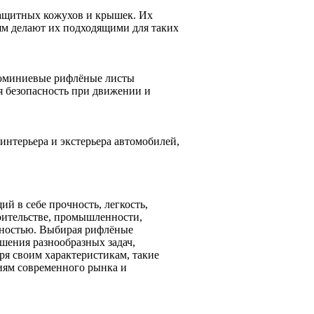
защитных кожухов и крышек. Их
ям делают их подходящими для таких
люминиевые рифлёные листы
я безопасность при движении и
нтерьера и экстерьера автомобилей,
 в себе прочность, легкость,
роительстве, промышленности,
сностью. Выбирая рифлёные
шения разнообразных задач,
ря своим характеристикам, такие
иям современного рынка и