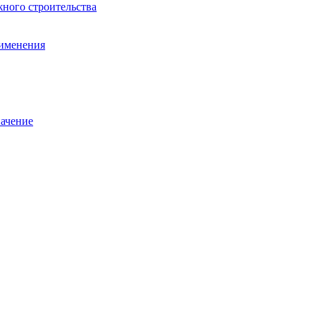
ного строительства
рименения
начение