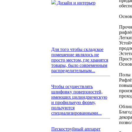
прида
Дизайн и интерьер
обесп
Основ
Прочн
рифлё
Легки
Устой
продл
Для того чтобы складское
Эстет
помещение являлось не
Просто
просто местом, где хранятся
Основ
товары, было современным
распределительным...
Полы 
Рифлё
повыш
Чтобы осуществлять
произ
шлифовку поверхностей,
прохо
имеющих цилиндрическую
и профильную форму,
Облиц
пользуются
Благо
специализированными...
декор
позво
Пескоструйный аппарат