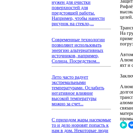
Защит
нужен для очистки
Рифлё
поверхностей для
высок
предстоящей работы.
целей.
Например, чтобы нанести
рисунок на стекло,...
Транс
На гр
приме
Современные технологии
погруз
позволяют использовать
энергию альтернативных
Автом
источников, например,
Алюми
Солнца. Посредством...
яхт и 
Заклю
Лето часто радует
экстремальными
Алюми
температурами. Ослабить
долго
негативное влияние
транс
высокой температуры
алюми
можно за счет...
связа
матер
промы
С приходом жары насекомые
то и дело норовят попасть к
нам в дом. Некоторые люди