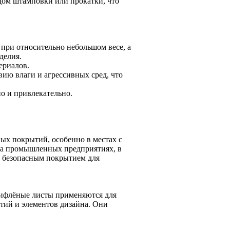
дом штамповки или прокатки, что
при относительно небольшом весе, а
делия.
ериалов.
ию влаги и агрессивных сред, что
о и привлекательно.
х покрытий, особенно в местах с
на промышленных предприятиях, в
и безопасным покрытием для
рифлёные листы применяются для
тий и элементов дизайна. Они