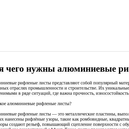
я чего нужны алюминиевые р
ниевые рифленые листы представляют собой популярный матер
чных отраслях промышленности и строительстве. Их уникальные
нимыми в ряде ситуаций, где важна прочность, износостойкость 
акое алюминиевые рифленые листы?
ниевые рифленые листы — это металлические пластины, выпол
ых нанесены рифлёные узоры, такие как ромбовидные, квадратн
зоры создают рельеф, повышающий сцепление поверхности с обу