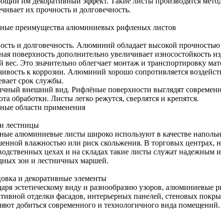
ющий им декоративный эффект. Такие листы производятся мето
ечивает их прочность и долговечность.
ные преимущества алюминиевых рифленых листов
ость и долговечность. Алюминий обладает высокой прочностью 
ная поверхность дополнительно увеличивает износостойкость из
й вес. Это значительно облегчает монтаж и транспортировку мат
чивость к коррозии. Алюминий хорошо сопротивляется воздейств
евает срок службы.
ичный внешний вид. Рифлёные поверхности выглядят современн
та обработки. Листы легко режутся, сверлятся и крепятся.
ные области применения
и лестницы
ные алюминиевые листы широко используют в качестве напольны
енной влажностью или риск скольжения. В торговых центрах, 
водственных цехах и на складах такие листы служат надежным 
дных зон и лестничных маршей.
овка и декоративные элементы
даря эстетическому виду и разнообразию узоров, алюминиевые 
ативной отделки фасадов, интерьерных панелей, стеновых покры
ляют добиться современного и технологичного вида помещений.