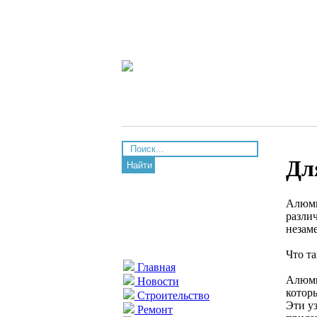
Дл
Найти
Алюми
разли
незаме
Что т
Главная
Алюми
Новости
котор
Строительство
Эти у
Ремонт