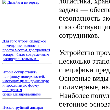
логистика, хран
Дизайн и интерьер
задача — обеспе
безопасность эк
способствующие
сотрудников.
Для того чтобы складское
помещение являлось не
просто местом, где хранятся
Устройство про
товары, было современным
распределительным...
несколько этапо
специфики пред
Чтобы осуществлять
Основные виды
шлифовку поверхностей,
имеющих цилиндрическую
полимерные, на
и профильную форму,
пользуются
Наиболее попул
специализированными...
бетонное основа
Пескоструйный аппарат