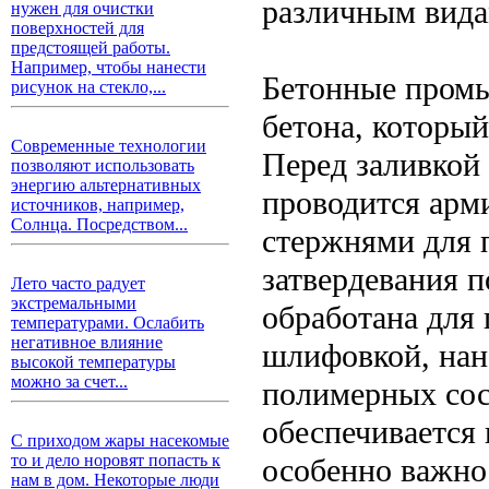
различным вида
нужен для очистки
поверхностей для
предстоящей работы.
Например, чтобы нанести
Бетонные промы
рисунок на стекло,...
бетона, который
Современные технологии
Перед заливкой
позволяют использовать
энергию альтернативных
проводится арм
источников, например,
Солнца. Посредством...
стержнями для 
затвердевания 
Лето часто радует
экстремальными
обработана для
температурами. Ослабить
негативное влияние
шлифовкой, нан
высокой температуры
можно за счет...
полимерных сос
обеспечивается
С приходом жары насекомые
то и дело норовят попасть к
особенно важно
нам в дом. Некоторые люди