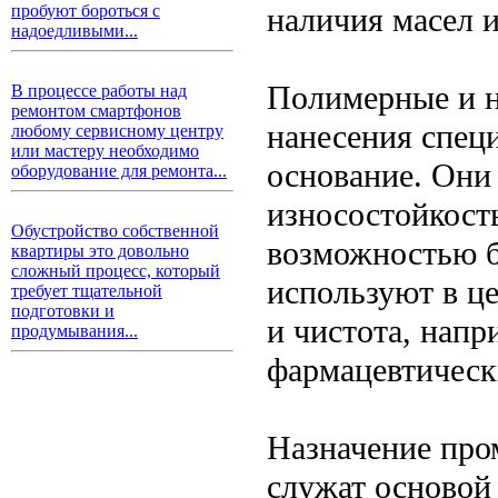
наличия масел 
пробуют бороться с
надоедливыми...
Полимерные и н
В процессе работы над
ремонтом смартфонов
нанесения спец
любому сервисному центру
или мастеру необходимо
основание. Они
оборудование для ремонта...
износостойкост
Обустройство собственной
возможностью б
квартиры это довольно
сложный процесс, который
используют в це
требует тщательной
подготовки и
и чистота, нап
продумывания...
фармацевтическ
Назначение про
служат основой