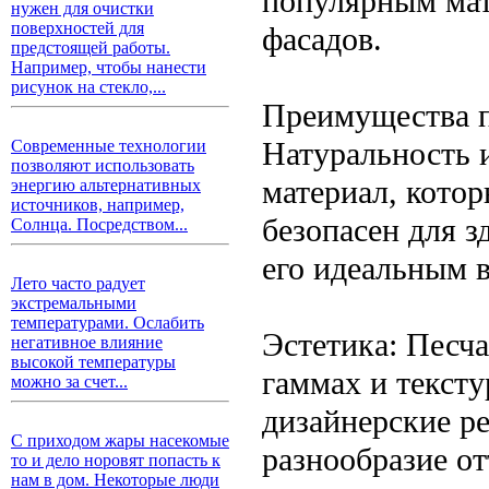
популярным мат
нужен для очистки
поверхностей для
фасадов.
предстоящей работы.
Например, чтобы нанести
рисунок на стекло,...
Преимущества 
Натуральность 
Современные технологии
позволяют использовать
материал, кото
энергию альтернативных
источников, например,
безопасен для з
Солнца. Посредством...
его идеальным 
Лето часто радует
экстремальными
температурами. Ослабить
Эстетика: Песч
негативное влияние
высокой температуры
гаммах и тексту
можно за счет...
дизайнерские ре
С приходом жары насекомые
разнообразие о
то и дело норовят попасть к
нам в дом. Некоторые люди