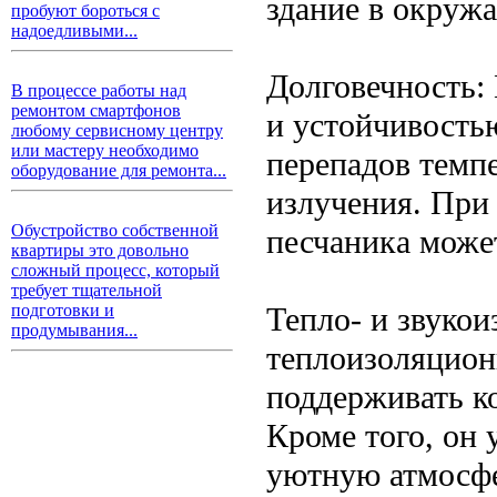
здание в окруж
пробуют бороться с
надоедливыми...
Долговечность:
В процессе работы над
ремонтом смартфонов
и устойчивость
любому сервисному центру
или мастеру необходимо
перепадов темпе
оборудование для ремонта...
излучения. При 
Обустройство собственной
песчаника може
квартиры это довольно
сложный процесс, который
требует тщательной
Тепло- и звуко
подготовки и
продумывания...
теплоизоляцион
поддерживать к
Кроме того, он 
уютную атмосфе