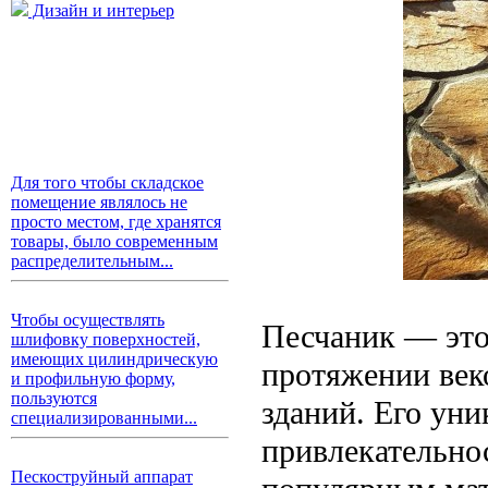
Дизайн и интерьер
Для того чтобы складское
помещение являлось не
просто местом, где хранятся
товары, было современным
распределительным...
Чтобы осуществлять
Песчаник — это
шлифовку поверхностей,
имеющих цилиндрическую
протяжении веко
и профильную форму,
пользуются
зданий. Его уни
специализированными...
привлекательнос
Пескоструйный аппарат