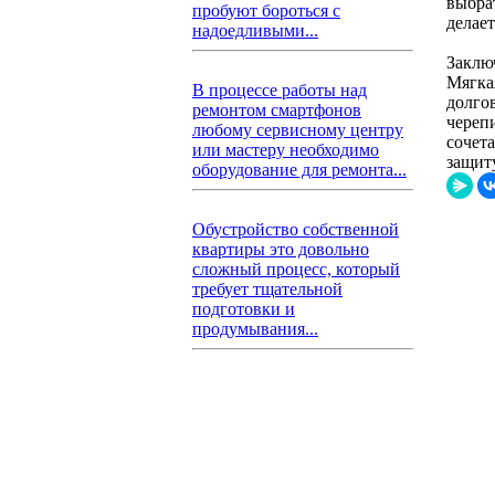
выбра
пробуют бороться с
делае
надоедливыми...
Заклю
Мягка
В процессе работы над
долго
ремонтом смартфонов
череп
любому сервисному центру
сочет
или мастеру необходимо
защит
оборудование для ремонта...
Обустройство собственной
квартиры это довольно
сложный процесс, который
требует тщательной
подготовки и
продумывания...