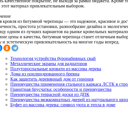
ть качественное покрытие, не выходя за рамки бюджета. Кроме т
т этот материал привлекательным выбором.
чение
я кровля из битумной черепицы — это надежное, красивое и дос
вечность, простота установки, разнообразие дизайна и экологич
ицу одним из лучших вариантов на рынке кровельных материалов
ание цены и качества, битумная черепица станет отличным выб
у и эстетическую привлекательность на многие годы вперед.
Технология устройства буронабивных свай
Металлические экраны для радиаторов
Полутороспальные кровати из массива дерева
Дома из оцилиндрованного бревна
Как защитить деревянный дом от гниения
Преимущества применения стального каркаса ЛСТК в стро
Гранитная брусчатка: особенности и преимущества
Преимущества террасной доски из ДПК
Преимущества межкомнатных дверей из натурального шпо
Буфет из массива дерева: символ уюта и тепла в доме