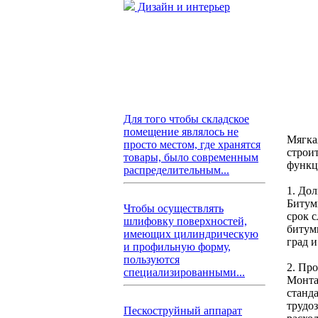
Дизайн и интерьер
Для того чтобы складское
помещение являлось не
Мягка
просто местом, где хранятся
строит
товары, было современным
функц
распределительным...
1. До
Битум
Чтобы осуществлять
срок с
шлифовку поверхностей,
битум
имеющих цилиндрическую
град и
и профильную форму,
пользуются
2. Пр
специализированными...
Монта
станд
трудо
Пескоструйный аппарат