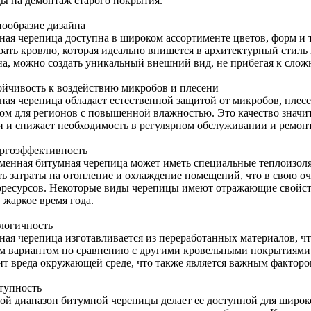
ды на демонтаж старого покрытия.
нообразие дизайна
ная черепица доступна в широком ассортименте цветов, форм и т
рать кровлю, которая идеально впишется в архитектурный стиль
на, можно создать уникальный внешний вид, не прибегая к сло
тойчивость к воздействию микробов и плесени
ная черепица обладает естественной защитой от микробов, плесе
ом для регионов с повышенной влажностью. Это качество значи
и и снижает необходимость в регулярном обслуживании и ремонт
ергоэффективность
менная битумная черепица может иметь специальные теплоизоля
ть затраты на отопление и охлаждение помещений, что в свою о
оресурсов. Некоторые виды черепицы имеют отражающие свойств
 жаркое время года.
ологичность
ная черепица изготавливается из переработанных материалов, чт
м вариантом по сравнению с другими кровельными покрытиями.
ит вреда окружающей среде, что также является важным факторо
ступность
ой диапазон битумной черепицы делает ее доступной для широко