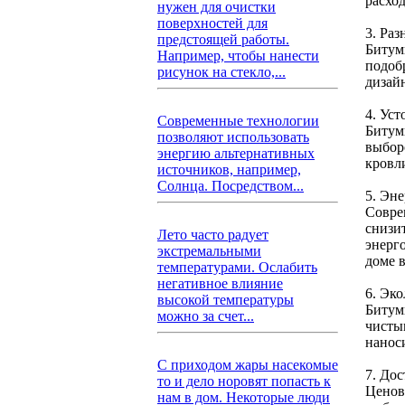
расхо
нужен для очистки
поверхностей для
3. Раз
предстоящей работы.
Битум
Например, чтобы нанести
подоб
рисунок на стекло,...
дизай
4. Ус
Современные технологии
Битум
позволяют использовать
выбор
энергию альтернативных
кровл
источников, например,
Солнца. Посредством...
5. Эн
Совре
снизи
Лето часто радует
энерг
экстремальными
доме в
температурами. Ослабить
негативное влияние
6. Эк
высокой температуры
Битум
можно за счет...
чисты
нанос
С приходом жары насекомые
7. До
то и дело норовят попасть к
Ценов
нам в дом. Некоторые люди