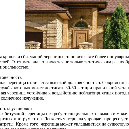
я кровля из битумной черепицы становится все более популярн
елей. Этот материал отличается не только эстетическим разнооб
иональностью.
лговечность
ная черепица отличается высокой долговечностью. Современные
лужбы которых может достигать 30-50 лет при правильной установ
ная черепица устойчива к воздействию неблагоприятных погодны
 солнечное излучение.
остота установки
ж битумной черепицы не требует специальных навыков и може
артных инструментов. Легкость материала упрощает процесс уста
затраты. Кроме того, черепица может укладываться на существу