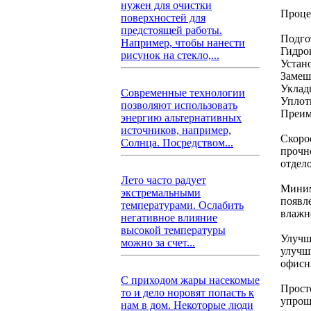
нужен для очистки
Проце
поверхностей для
предстоящей работы.
Подго
Например, чтобы нанести
Гидро
рисунок на стекло,...
Устан
Замеш
Уклад
Современные технологии
Уплот
позволяют использовать
Преим
энергию альтернативных
источников, например,
Скоро
Солнца. Посредством...
прочн
отдел
Лето часто радует
Миним
экстремальными
появл
температурами. Ослабить
влажн
негативное влияние
высокой температуры
Улучш
можно за счет...
улучш
офисн
С приходом жары насекомые
Прост
то и дело норовят попасть к
упроща
нам в дом. Некоторые люди