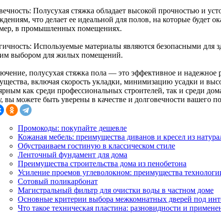
вечность: Полусухая стяжка обладает высокой прочностью и ус
дениям, что делает ее идеальной для полов, на которые будет о
мер, в промышленных помещениях.
гичность: Используемые материалы являются безопасными для зд
им выбором для жилых помещений.
лючение, полусухая стяжка пола — это эффективное и надежное 
ущества, включая скорость укладки, минимизацию усадки и высо
ярным как среди профессиональных строителей, так и среди до
, вы можете быть уверены в качестве и долговечности вашего по
Промокоды: покупайте дешевле
Кожаная мебель: преимущества диванов и кресел из натур
Обустраиваем гостиную в классическом стиле
Ленточный фундамент для дома
Преимущества строительства дома из пенобетона
Усиление проемов углеволокном: преимущества технологи
Сотовый поликарбонат
Магистральный фильтр для очистки воды в частном доме
Основные критерии выбора межкомнатных дверей под инт
Что такое техническая пластина: разновидности и примене