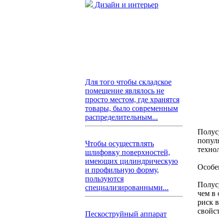
Дизайн и интерьер
Для того чтобы складское
помещение являлось не
просто местом, где хранятся
товары, было современным
распределительным...
Полус
попул
Чтобы осуществлять
техно
шлифовку поверхностей,
имеющих цилиндрическую
Особе
и профильную форму,
пользуются
Полусу
специализированными...
чем в
риск 
свойст
Пескоструйный аппарат