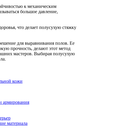
тойчивостью к механическим
казываться большое давление,
оровья, что делает полусухую стяжку
решение для выравнивания полов. Ее
кую прочность, делают этот метод
машних мастеров. Выбирая полусухую
ла.
альной кожи
и армирования
ерьер
ние материала