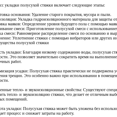
сс укладки полусухой стяжки включает следующие этапы:
товка основания: Удаление старого покрытия, мусора и пыли.
изоляция: Укладка гидроизоляционного материала для защиты от
овка маяков: Определение уровня будущего пола с помощью маяк
ивание смеси: Приготовление полусухой смеси с использование
ка смеси: Равномерное распределение смеси по основанию и вы
нение: Уплотнение стяжки с помощью вибраторов или других и
ущества полусухой стяжки
сть укладки: Благодаря низкому содержанию воды, полусухая ст
ости. Это позволяет значительно сократить время на выполнение
очных работ.
изация усадки: Полусухая стяжка практически не подвержена ус
ения трещин. Это особенно важно при использовании в помеще
ости.
енные тепло- и звукоизоляционные свойства: Существуют специ
ить тепло- и звукоизоляцию стяжки, что делает ее отличным вы
ых помещений.
ота укладки: Полусухая стяжка может быть уложена без использ
ет процесс и снижает затраты на работу.