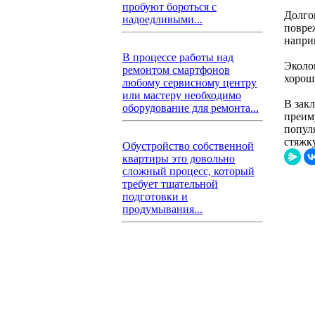
пробуют бороться с
Долго
надоедливыми...
повреж
напри
В процессе работы над
Эколо
ремонтом смартфонов
хорош
любому сервисному центру
или мастеру необходимо
В зак
оборудование для ремонта...
преим
попул
стяжку
Обустройство собственной
квартиры это довольно
сложный процесс, который
требует тщательной
подготовки и
продумывания...