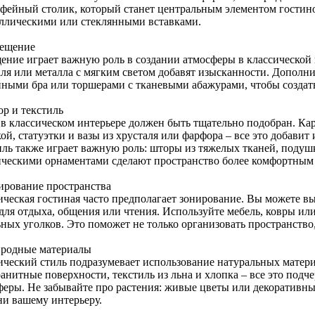
офейный столик, который станет центральным элементом гостин
аллическими или стеклянными вставками.
вещение
ение играет важную роль в создании атмосферы в классической
аля или металла с мягким светом добавят изысканности. Дополн
нными бра или торшерами с тканевыми абажурами, чтобы создать
ор и текстиль
 в классическом интерьере должен быть тщательно подобран. Кар
ой, статуэтки и вазы из хрусталя или фарфора – все это добави
иль также играет важную роль: шторы из тяжелых тканей, подуш
ическими орнаментами сделают пространство более комфортным
нирование пространства
ическая гостиная часто предполагает зонирование. Вы можете 
 для отдыха, общения или чтения. Используйте мебель, ковры ил
ных уголков. Это поможет не только организовать пространство,
иродные материалы
ический стиль подразумевает использование натуральных матер
ранитные поверхности, текстиль из льна и хлопка – все это под
феры. Не забывайте про растения: живые цветы или декоративны
ни вашему интерьеру.