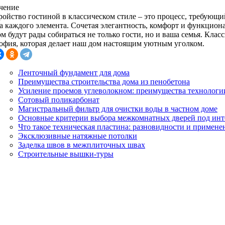
чение
ройство гостиной в классическом стиле – это процесс, требующи
а каждого элемента. Сочетая элегантность, комфорт и функциона
м будут рады собираться не только гости, но и ваша семья. Класс
офия, которая делает наш дом настоящим уютным уголком.
Ленточный фундамент для дома
Преимущества строительства дома из пенобетона
Усиление проемов углеволокном: преимущества технологи
Сотовый поликарбонат
Магистральный фильтр для очистки воды в частном доме
Основные критерии выбора межкомнатных дверей под инт
Что такое техническая пластина: разновидности и примене
Эксклюзивные натяжные потолки
Заделка швов в межплиточных швах
Строительные вышки-туры