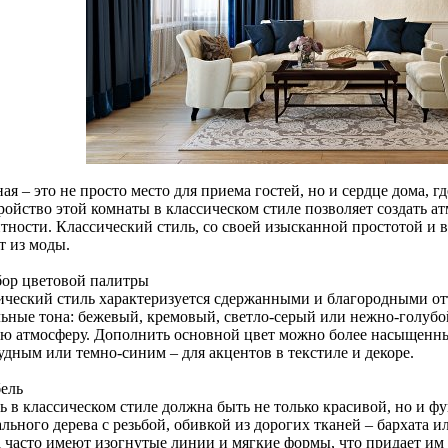
ая – это не просто место для приема гостей, но и сердце дома, гд
ройство этой комнаты в классическом стиле позволяет создать а
нтности. Классический стиль, со своей изысканной простотой и 
т из моды.
бор цветовой палитры
ический стиль характеризуется сдержанными и благородными от
льные тона: бежевый, кремовый, светло-серый или нежно-голубо
ю атмосферу. Дополнить основной цвет можно более насыщенн
удным или темно-синим – для акцентов в текстиле и декоре.
бель
ь в классическом стиле должна быть не только красивой, но и 
льного дерева с резьбой, обивкой из дорогих тканей – бархата 
а часто имеют изогнутые линии и мягкие формы, что придает им