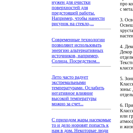
нужен для очистки
про к
поверхностей для
с мет
предстоящей работы.
Например, чтобы нанести
3. Ос
рисунок на стекло,...
Освещ
хруст
насте
Современные технологии
позволяют использовать
4. Дек
энергию альтернативных
Декор
источников, например,
отделк
Солнца. Посредством...
Текст
класс
Лето часто радует
5. Зо
экстремальными
Класс
температурами. Ослабить
зоны:
негативное влияние
отдель
высокой температуры
можно за счет...
6. Пр
Класс
или г
С приходом жары насекомые
атмос
то и дело норовят попасть к
и жиз
нам в дом. Некоторые люди