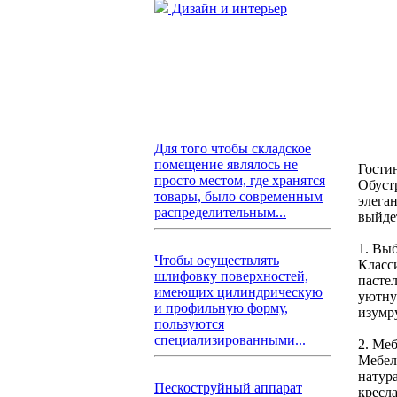
Дизайн и интерьер
Для того чтобы складское
помещение являлось не
Гостин
просто местом, где хранятся
Обуст
товары, было современным
элега
распределительным...
выйде
1. Вы
Чтобы осуществлять
Класс
шлифовку поверхностей,
пасте
имеющих цилиндрическую
уютну
и профильную форму,
изумр
пользуются
специализированными...
2. Ме
Мебел
натура
Пескоструйный аппарат
кресл