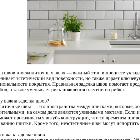
ка швов в межплиточных швах — важный этап в процессе укладк
ечивает эстетический вид поверхности, но также играет ключеву
иональности покрытия. Правильная заделка швов помогает предо
бов, а также уменьшает риск появления плесени и грибка.
у важна заделка швов?
иточные швы — это пространства между плитками, которые, хот
чительными, на самом деле являются уязвимыми местами. Если и
 может просачиваться вглубь конструкции, что со временем прив
иванию плитки. Кроме того, неэстетичные швы могут испортить
товка к заделке швов