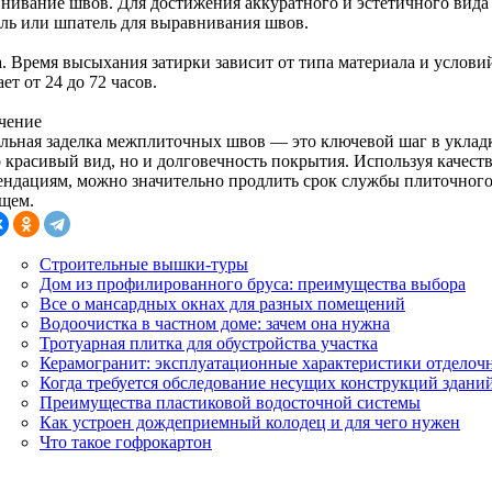
нивание швов. Для достижения аккуратного и эстетичного вида
ль или шпатель для выравнивания швов.
. Время высыхания затирки зависит от типа материала и услов
ет от 24 до 72 часов.
чение
льная заделка межплиточных швов — это ключевой шаг в укладк
о красивый вид, но и долговечность покрытия. Используя качест
ендациям, можно значительно продлить срок службы плиточного
ущем.
Строительные вышки-туры
Дом из профилированного бруса: преимущества выбора
Все о мансардных окнах для разных помещений
Водоочистка в частном доме: зачем она нужна
Тротуарная плитка для обустройства участка
Керамогранит: эксплуатационные характеристики отделоч
Когда требуется обследование несущих конструкций здани
Преимущества пластиковой водосточной системы
Как устроен дождеприемный колодец и для чего нужен
Что такое гофрокартон