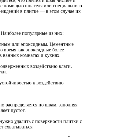
едитесь, что плитка и швы чистые и
ть с помощью шпателя или специального
реждений в плитке — в этом случае их
 Наиболее популярные из них:
ентным или эпоксидным. Цементные
о время как эпоксидные более
в ванных комнатах и кухнях.
подверженных воздействию влаги.
ки.
 устойчивостью к воздействию
о распределяется по швам, заполняя
ляет пустот.
нужно удалить с поверхности плитки с
т схватываться.