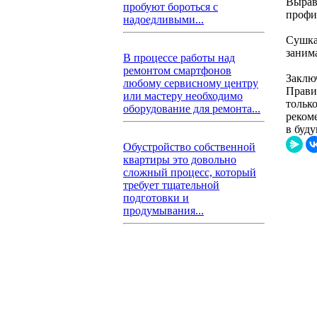
Вырав
пробуют бороться с
профи
надоедливыми...
Сушка
занима
В процессе работы над
ремонтом смартфонов
Заклю
любому сервисному центру
Прави
или мастеру необходимо
тольк
оборудование для ремонта...
реком
в буд
Обустройство собственной
квартиры это довольно
сложный процесс, который
требует тщательной
подготовки и
продумывания...