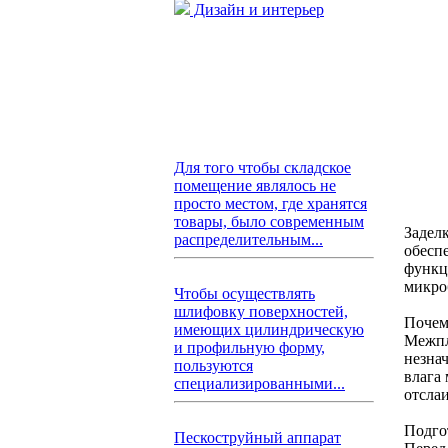
Дизайн и интерьер
Для того чтобы складское
помещение являлось не
просто местом, где хранятся
товары, было современным
Задел
распределительным...
обесп
функц
микро
Чтобы осуществлять
шлифовку поверхностей,
Почем
имеющих цилиндрическую
Межпл
и профильную форму,
незна
пользуются
влага
специализированными...
отсла
Подго
Пескоструйный аппарат