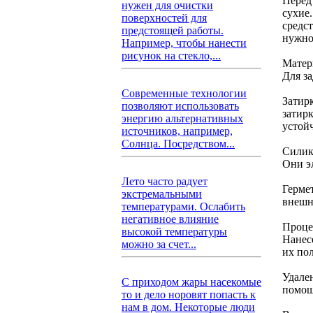
Перед
нужен для очистки
сухие
поверхностей для
средс
предстоящей работы.
нужно
Например, чтобы нанести
рисунок на стекло,...
Матер
Для з
Современные технологии
Затир
позволяют использовать
затир
энергию альтернативных
устой
источников, например,
Солнца. Посредством...
Силик
Они э
Лето часто радует
Герме
экстремальными
внешн
температурами. Ослабить
негативное влияние
Проце
высокой температуры
Нанес
можно за счет...
их пол
Удале
С приходом жары насекомые
помощ
то и дело норовят попасть к
нам в дом. Некоторые люди