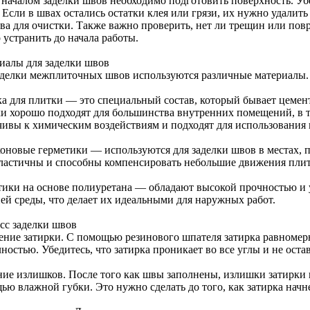
 началом заделки швов необходимо подготовить поверхность. Уб
. Если в швах остались остатки клея или грязи, их нужно удали
тва для очистки. Также важно проверить, нет ли трещин или пов
 устранить до начала работы.
иалы для заделки швов
аделки межплиточных швов используются различные материалы.
ка для плитки — это специальный состав, который бывает цем
ки хорошо подходят для большинства внутренних помещений, в т
чивы к химическим воздействиям и подходят для использования 
оновые герметики — используются для заделки швов в местах, 
ластичны и способны компенсировать небольшие движения плит
тики на основе полиуретана — обладают высокой прочностью и
ей среды, что делает их идеальными для наружных работ.
сс заделки швов
ение затирки. С помощью резинового шпателя затирка равномерн
ностью. Убедитесь, что затирка проникает во все углы и не остав
ние излишков. После того как швы заполнены, излишки затирки 
ью влажной губки. Это нужно сделать до того, как затирка начне