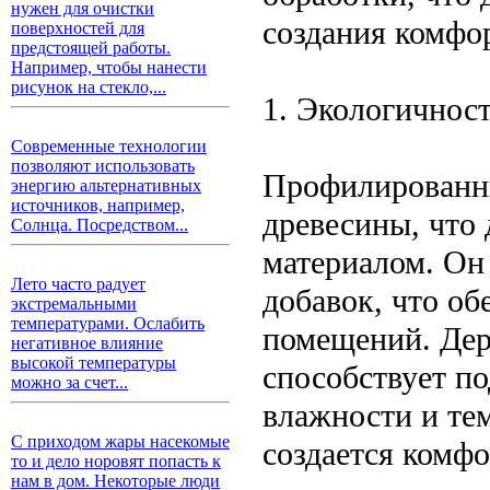
нужен для очистки
создания комфо
поверхностей для
предстоящей работы.
Например, чтобы нанести
рисунок на стекло,...
1. Экологичност
Современные технологии
позволяют использовать
Профилированны
энергию альтернативных
источников, например,
древесины, что 
Солнца. Посредством...
материалом. Он
Лето часто радует
добавок, что о
экстремальными
температурами. Ослабить
помещений. Дер
негативное влияние
высокой температуры
способствует п
можно за счет...
влажности и тем
С приходом жары насекомые
создается комф
то и дело норовят попасть к
нам в дом. Некоторые люди