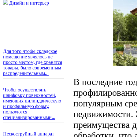
Дизайн и интерьер
Для того чтобы складское
помещение являлось не
просто местом, где хранятся
товары, было современным
распределительным...
В последние год
Чтобы осуществлять
профилированног
шлифовку поверхностей,
популярным сре
имеющих цилиндрическую
и профильную форму,
недвижимости. 
пользуются
специализированными...
преимущества д
обработки, что 
Пескоструйный аппарат