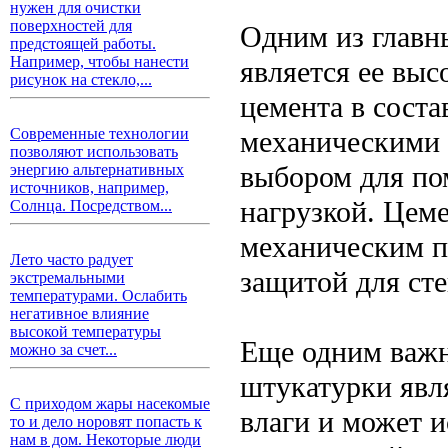
нужен для очистки
поверхностей для
Одним из главн
предстоящей работы.
Например, чтобы нанести
является ее выс
рисунок на стекло,...
цемента в соста
механическими 
Современные технологии
позволяют использовать
выбором для по
энергию альтернативных
источников, например,
нагрузкой. Цем
Солнца. Посредством...
механическим п
Лето часто радует
защитой для сте
экстремальными
температурами. Ослабить
негативное влияние
высокой температуры
Еще одним важ
можно за счет...
штукатурки явля
С приходом жары насекомые
влаги и может и
то и дело норовят попасть к
нам в дом. Некоторые люди