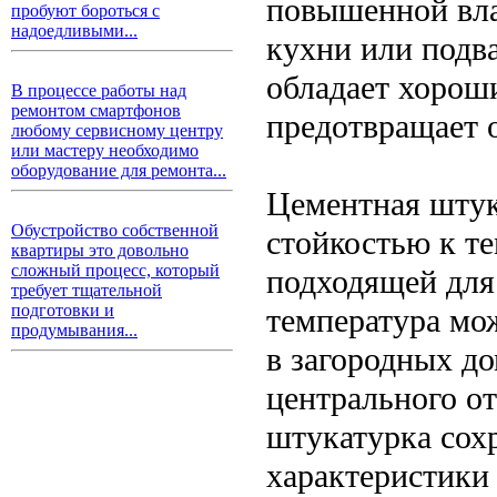
повышенной вла
пробуют бороться с
надоедливыми...
кухни или подва
обладает хорош
В процессе работы над
ремонтом смартфонов
предотвращает о
любому сервисному центру
или мастеру необходимо
оборудование для ремонта...
Цементная штук
Обустройство собственной
стойкостью к т
квартиры это довольно
сложный процесс, который
подходящей для 
требует тщательной
подготовки и
температура мож
продумывания...
в загородных д
центрального от
штукатурка сох
характеристики