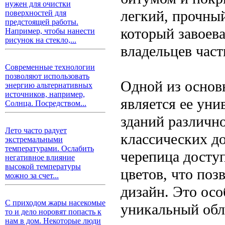
нужен для очистки
легкий, прочны
поверхностей для
предстоящей работы.
который завоева
Например, чтобы нанести
рисунок на стекло,...
владельцев час
Современные технологии
позволяют использовать
Одной из основ
энергию альтернативных
источников, например,
является ее уни
Солнца. Посредством...
зданий различн
Лето часто радует
классических д
экстремальными
температурами. Ослабить
черепица досту
негативное влияние
высокой температуры
цветов, что поз
можно за счет...
дизайн. Это осо
С приходом жары насекомые
уникальный обл
то и дело норовят попасть к
нам в дом. Некоторые люди