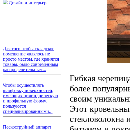
Дизайн и интерьер
Для того чтобы складское
помещение являлось не
просто местом, где хранятся
товары, было современным
распределительным...
Гибкая черепица
Чтобы осуществлять
более популярн
шлифовку поверхностей,
имеющих цилиндрическую
своим уникальн
и профильную форму,
пользуются
Этот кровельный
специализированными...
стекловолокна 
битумом и покр
Пескоструйный аппарат