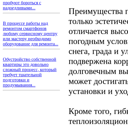
пробуют бороться с
надоедливыми...
Преимущества г
только эстетич
В процессе работы над
ремонтом смартфонов
отличается выс
любому сервисному центру
погодным услов
или мастеру необходимо
оборудование для ремонта...
снега, града и 
подвержена корр
Обустройство собственной
квартиры это довольно
долговечным вы
сложный процесс, который
требует тщательной
может достигать
подготовки и
продумывания...
установки и ухо
Кроме того, ги
теплоизоляцион